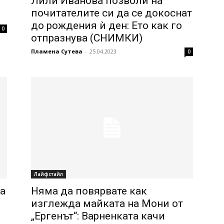
Лили Иванова позволи на
почитателите си да се докоснат
до рождения ѝ ден: Ето как го
0
отпразнува (СНИМКИ)
Пламена Сутева
-
25.04.2023
0
Лайфстайл
а
Няма да повярвате как
изглежда майката на Мони от
„Ергенът“: Варненката качи