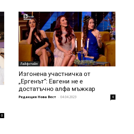
Лайфстайл
Изгонена участничка от
„Ергенът“: Евгени не е
достатъчно алфа мъжкар
Редакция Нова Вест
-
04.04.2023
0
0