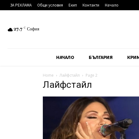
ЗА РЕКЛАМА
Общи условия
Екип
Контакти
Начало
27.7
C
София
НАЧАЛО
БЪЛГАРИЯ
КРИ
Home
Лайфстайл
Page 2
Лайфстайл