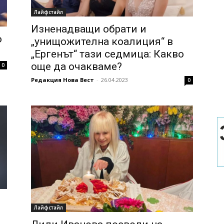
Лайфстайл
Изненадващи обрати и
о
„унищожителна коалиция“ в
„Ергенът“ тази седмица: Какво
още да очакваме?
0
Редакция Нова Вест
-
26.04.2023
0
Лайфстайл