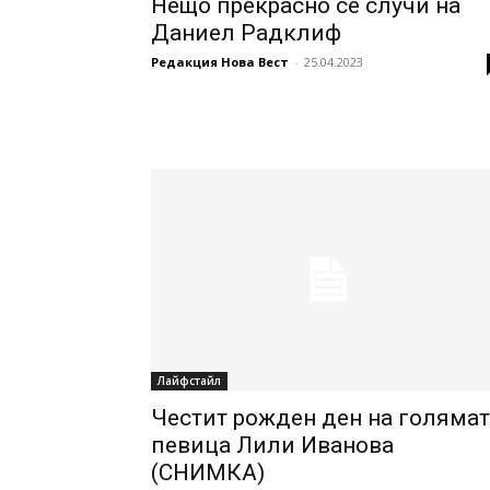
Нещо прекрасно се случи на
Даниел Радклиф
Редакция Нова Вест
-
25.04.2023
Лайфстайл
Честит рожден ден на голямат
певица Лили Иванова
(СНИМКА)