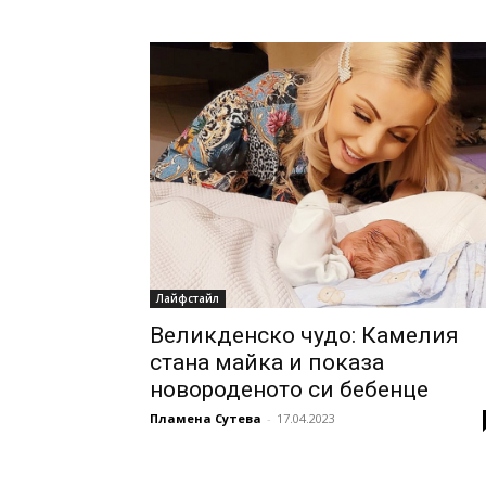
Лайфстайл
Великденско чудо: Камелия
стана майка и показа
новороденото си бебенце
Пламена Сутева
-
17.04.2023