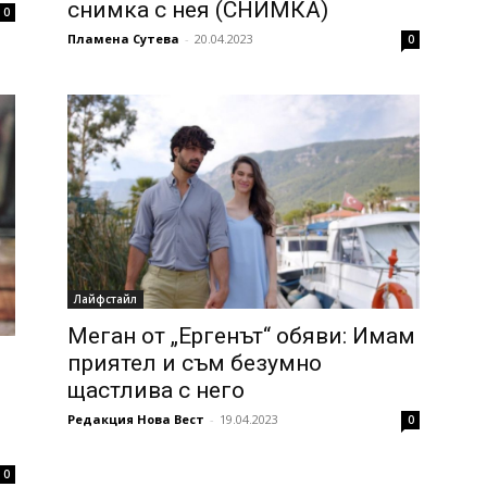
снимка с нея (СНИМКА)
0
Пламена Сутева
-
20.04.2023
0
Лайфстайл
Меган от „Ергенът“ обяви: Имам
приятел и съм безумно
щастлива с него
Редакция Нова Вест
-
19.04.2023
0
0