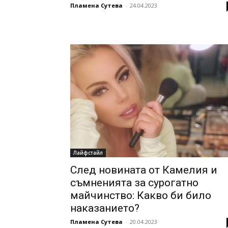
Пламена Сутева
-
24.04.2023
Лайфстайл
След новината от Камелия и
съмненията за сурогатно
майчинство: Какво би било
наказанието?
Пламена Сутева
-
20.04.2023