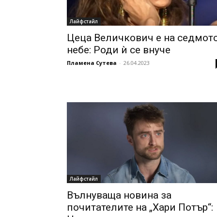
Лайфстайл
Цеца Величкович е на седмот
небе: Роди ѝ се внуче
Пламена Сутева
-
26.04.2023
Лайфстайл
Вълнуваща новина за
почитателите на „Хари Потър“: