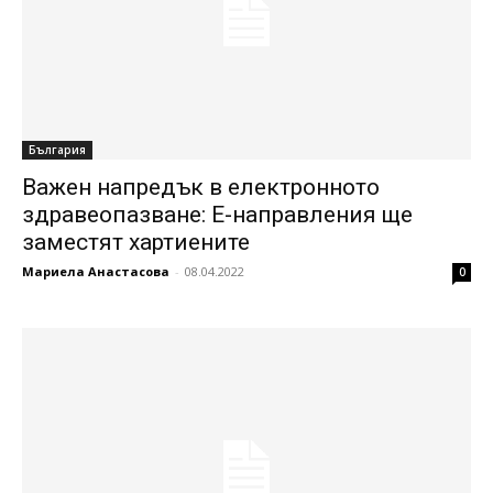
България
Важен напредък в електронното
здравеопазване: Е-направления ще
заместят хартиените
Мариела Анастасова
-
08.04.2022
0