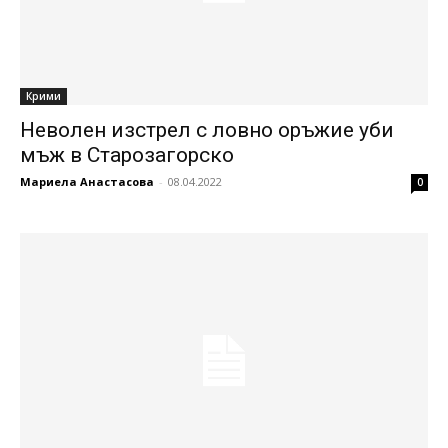
Крими
Неволен изстрел с ловно оръжие уби
мъж в Старозагорско
Мариела Анастасова
-
08.04.2022
0