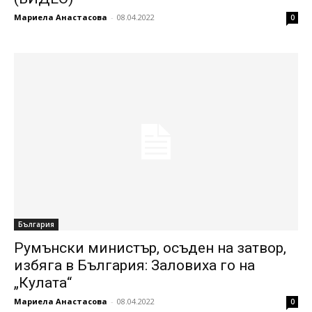
Мариела Анастасова
-
08.04.2022
0
България
Румънски министър, осъден на затвор,
избяга в България: Заловиха го на
„Кулата“
Мариела Анастасова
-
08.04.2022
0