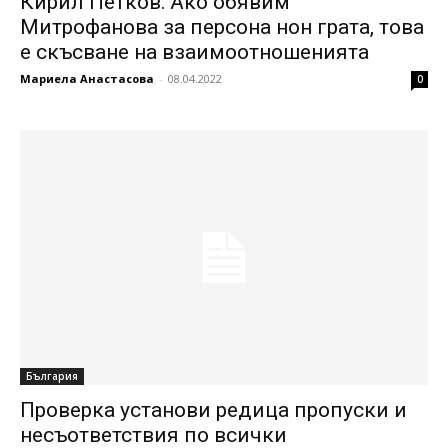
Кирил Петков: Ако обявим
Митрофанова за персона нон грата, това
е скъсване на взаимоотношенията
Мариела Анастасова
-
08.04.2022
0
България
Проверка установи редица пропуски и
несъответствия по всички