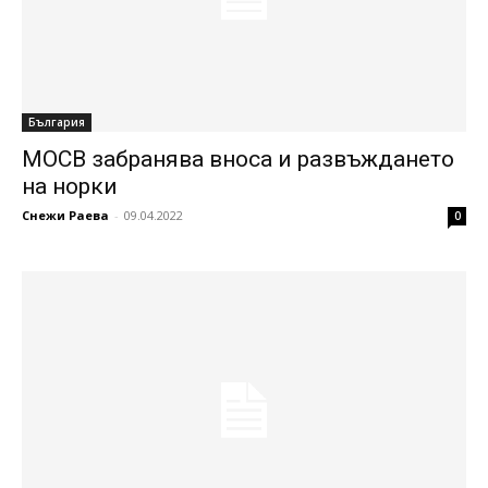
България
МОСВ забранява вноса и развъждането
на норки
Снежи Раева
-
09.04.2022
0