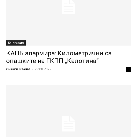
България
КАПБ алармира: Километрични са
опашките на ГКПП „Калотина“
Снежи Раева
-
27.08.2022
0