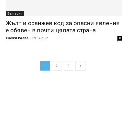
България
Жълт и оранжев код за опасни явления
е обявен в почти цялата страна
Снежи Раева
-
09.04.2022
0
1
2
3