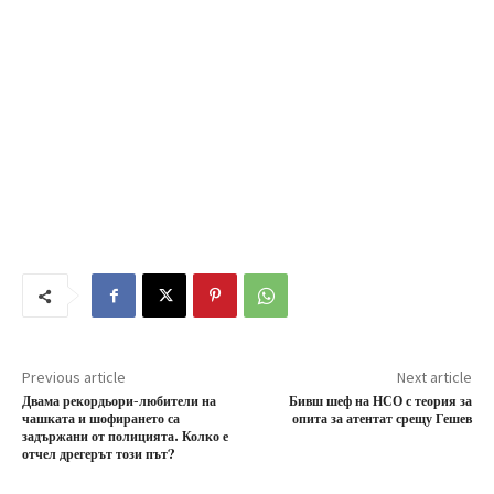
Previous article
Next article
Двама рекордьори-любители на
Бивш шеф на НСО с теория за
чашката и шофирането са
опита за атентат срещу Гешев
задържани от полицията. Колко е
отчел дрегерът този път?