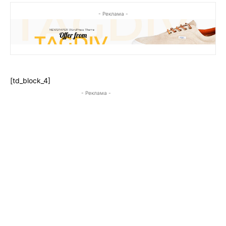
- Реклама -
[td_block_4]
- Реклама -