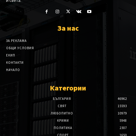
и света.
За нас
ЗА РЕКЛАМА
ОБЩИ УСЛОВИЯ
ЕКИП
КОНТАКТИ
НАЧАЛО
Категории
БЪЛГАРИЯ
46962
СВЯТ
15593
ЛЮБОПИТНО
10979
КРИМИ
5948
ПОЛИТИКА
2307
СПОРТ
1650