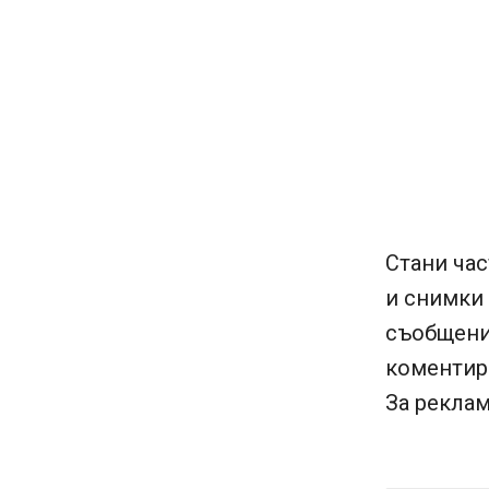
Стани час
и снимки
съобщени
коментира
За реклам