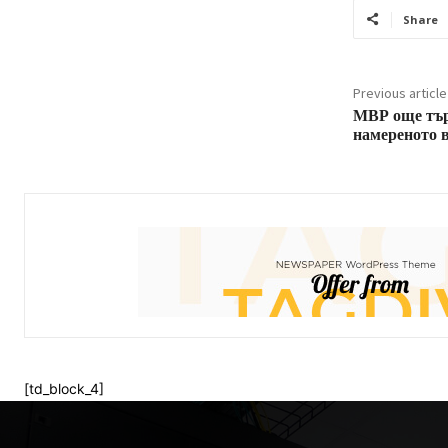
Share
Previous article
МВР още тър
намереното 
[td_block_4]