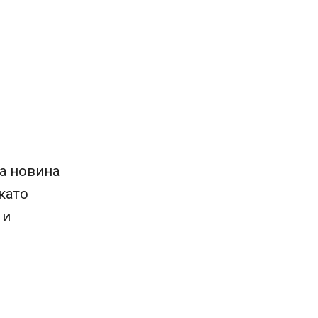
та новина
като
 и