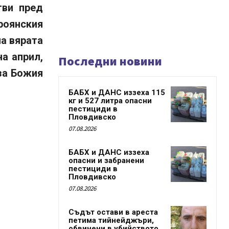
тви пред
роянския
на вярата
на април,
Последни новини
за Божия
БАБХ и ДАНС иззеха 115
кг и 527 литра опасни
пестициди в
Пловдивско
07.08.2026
БАБХ и ДАНС иззеха
опасни и забранени
пестициди в
Пловдивско
07.08.2026
Съдът остави в ареста
петима тийнейджъри,
обвинени в убийството