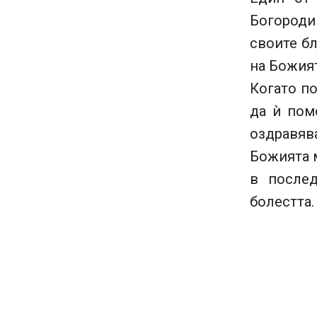
Богороди
своите бл
на Божият
Когато по
да ѝ пом
оздравяв
Божията м
в послед
болестта.