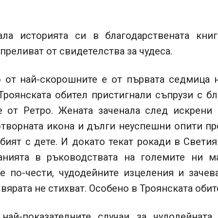
ала историята си в благодарствената книг
преливат от свидетелства за чудеса.
 от най-скорошните е от първата седмица н
Троянската обител пристигнали съпрузи с бл
е от Ретро. Жената заченала след искрени
отворната икона и дълги неуспешни опити пр
бият с дете. И докато текат рокади в Свети
анията в ръководствата на големите ни м
се по-чести, чудодейните изцеления и зачев
 вярата не стихват. Особено в Троянската обит
най-показателните случаи за чудодейната