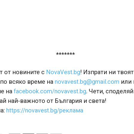
*******
т от новините с
NovaVest.bg
! Изпрати ни твоя
 по всяко време на
novavest.bg@gmail.com
или 
е на
facebook.com/novavest.bg
. Чети, споделяй
й най-важното от България и света!
а:
https://novavest.bg/реклама