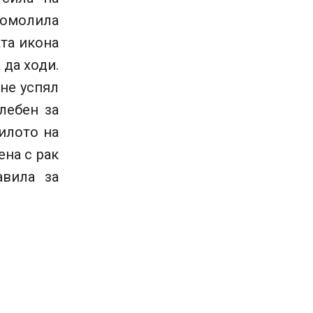
помолила
ата икона
 да ходи.
 не успял
лебен за
илото на
ена с рак
авила за