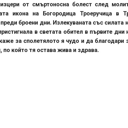
изцери от смъртоносна болест след моли
ата икона на Богородица Троеручица в Т
преди броени дни. Излекуваната със силата 
ристигнала в светата обител в първите дни 
зкаже за сполетялото я чудо и да благодари 
 по който тя остава жива и здрава.