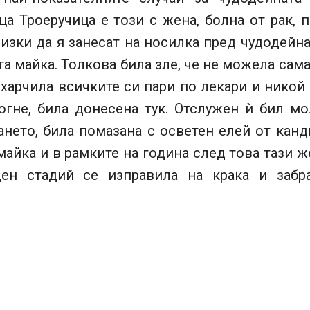
ца Троеручица е този с жена, болна от рак, 
изки да я занесат на носилка пред чудодейн
а майка. Толкова била зле, че не можела сама
харчила всичките си пари по лекари и никой
огне, била донесена тук. Отслужен ѝ бил мо
ането, била помазана с осветен елей от канд
айка и в рамките на година след това тази ж
ен стадий се изправила на крака и забр