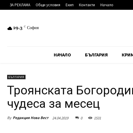
ЗА РЕКЛАМА
Общи условия
Екип
Контакти
Начало
29.3
C
София
НАЧАЛО
БЪЛГАРИЯ
КРИ
БЪЛГАРИЯ
Троянската Богороди
чудеса за месец
By
Редакция Нова Вест
24.04.2019
0
1531