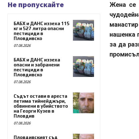
Не пропускайте
Жена се 
чудодейн
БАБХ и ДАНС иззеха 115
манастир 
кг и 527 литра опасни
пестициди в
нашенка п
Пловдивско
за да ра
07.08.2026
промисъл,
БАБХ и ДАНС иззеха
опасни и забранени
пестициди в
Пловдивско
07.08.2026
Съдът остави в ареста
петима тийнейджъри,
обвинени в убийството
на Георги Кузев в
Пловдив
07.08.2026
Пловдивският съд