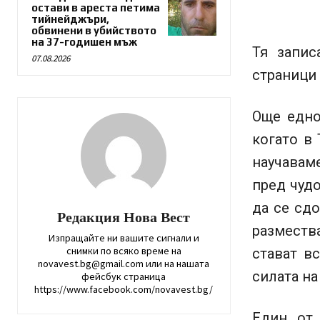
остави в ареста петима
тийнейджъри,
обвинени в убийството
на 37-годишен мъж
Тя запис
07.08.2026
страници 
Още едно
когато в 
научавам
пред чуд
да се сдо
Редакция Нова Вест
разместв
Изпращайте ни вашите сигнали и
снимки по всяко време на
стават в
novavest.bg@gmail.com или на нашата
силата на
фейсбук страница
https://www.facebook.com/novavest.bg/
Един от 