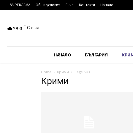
ЗА РЕКЛАМА
Общи условия
Екип
Контакти
Начало
29.3
C
София
НАЧАЛО
БЪЛГАРИЯ
КРИ
Home
Крими
Page 593
Крими