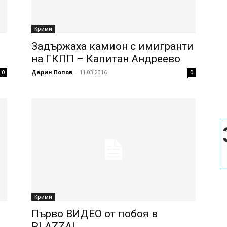
Крими
Задържаха камион с имигранти
на ГКПП – Капитан Андреево
Дарин Попов
-
11.03.2016
0
0
Крими
Първо ВИДЕО от побоя в
PLAZZA!