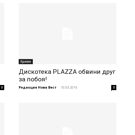
Крими
Дискотека PLAZZA обвини друг
за побоя!
Редакция Нова Вест
-
10.03.2016
0
0