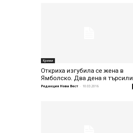
Крими
Откриха изгубила се жена в
Ямболско. Два дена я търсили
Редакция Нова Вест
-
10.03.2016