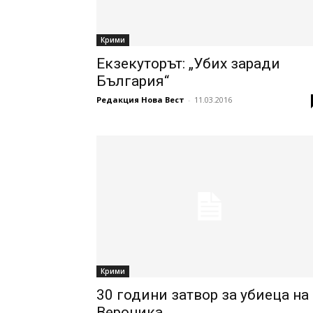
Крими
Екзекуторът: „Убих заради
България“
Редакция Нова Вест
-
11.03.2016
Крими
30 години затвор за убиеца на
Вероника