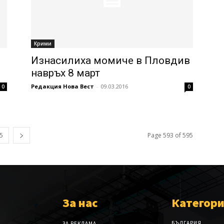
Крими
Изнасилиха момиче в Пловдив
навръх 8 март
Редакция Нова Вест
-
09.03.2016
0
0
5
Page 593 of 595
За нас
Категор
БЪЛГАРИЯ
ЗА РЕКЛАМА