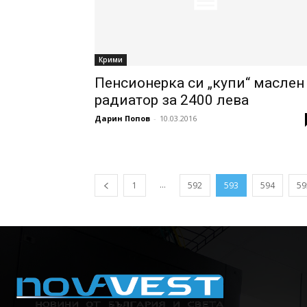
Крими
Пенсионерка си „купи“ маслен
радиатор за 2400 лева
Дарин Попов
-
10.03.2016
...
1
592
593
594
59