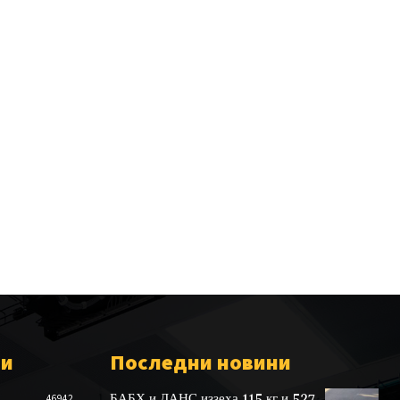
ии
Последни новини
БАБХ и ДАНС иззеха 115 кг и 527
46942