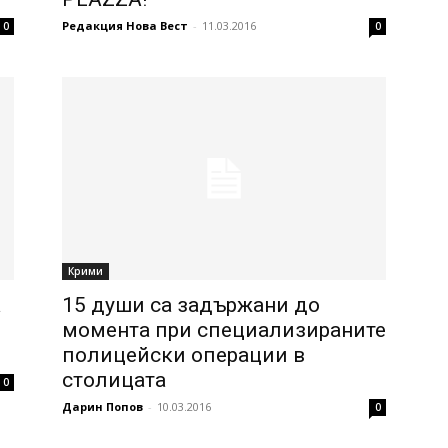
Редакция Нова Вест
-
11.03.2016
0
0
Крими
а
15 души са задържани до
момента при специализираните
полицейски операции в
столицата
0
Дарин Попов
-
10.03.2016
0