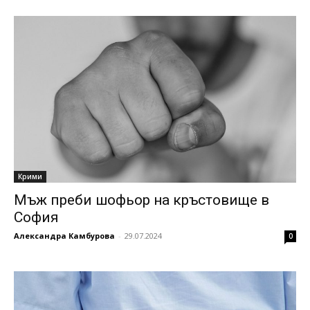
Крими
Мъж преби шофьор на кръстовище в
София
Александра Камбурова
-
29.07.2024
0