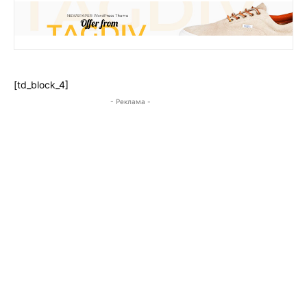
[td_block_4]
- Реклама -