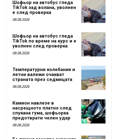
Шофьор на автобус гледа
TikTok зад волана, уволнен
е след проверка
08.08.2026
Шофьор на автобус гледа
TikTok по време на курс и е
уволнен след проверка
08.08.2026
Температурни колебания и
летни валежи очакват
страната през седмицата
08.08.2026
Камион навлезе в
насрещното платно след
спукана гума, шофьорка
предотврати челен удар
08.08.2026