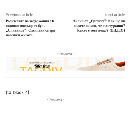
Previous article
Next article
Родителите на задържания 18-
Айлин от „Ергенът“: Как ще ми
годишен шофьор от бул.
кажете на мен, че съм туркиня?
„Сливница“: Съсипани са три
Какво е това нещо? (ВИДЕО)
човешки живота
- Реклама -
[td_block_4]
- Реклама -