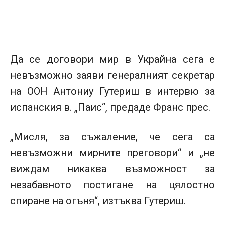
Да се договори мир в Украйна сега е
невъзможно заяви генералният секретар
на ООН Антониу Гутериш в интервю за
испанския в. „Паис“, предаде Франс прес.
„Мисля, за съжаление, че сега са
невъзможни мирните преговори“ и „не
виждам никаква възможност за
незабавното постигане на цялостно
спиране на огъня“, изтъква Гутериш.