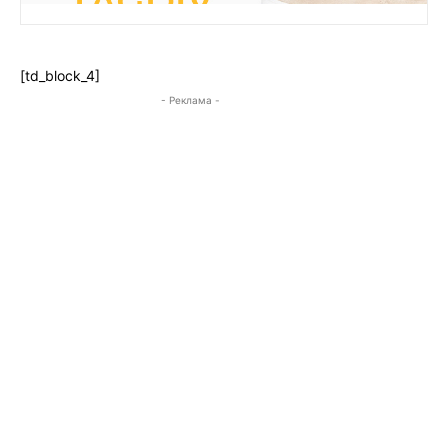
[td_block_4]
- Реклама -