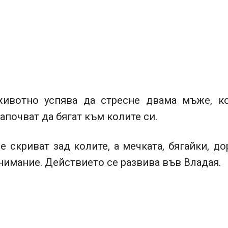
ивотно успява да стресне двама мъже, к
започват да бягат към колите си.
 скриват зад колите, а мечката, бягайки, д
имание. Действието се развива във Владая.