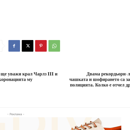
ще уважи крал Чарлз III и
Двама рекордьори-
 коронацията му
чашката и шофирането са з
полицията. Колко е отчел др
- Реклама -