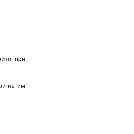
оито при
ори не им