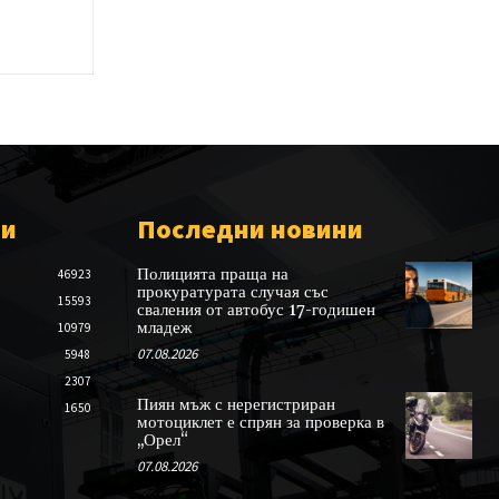
ии
Последни новини
Полицията праща на
46923
прокуратурата случая със
15593
сваления от автобус 17-годишен
младеж
10979
07.08.2026
5948
2307
Пиян мъж с нерегистриран
1650
мотоциклет е спрян за проверка в
„Орел“
07.08.2026