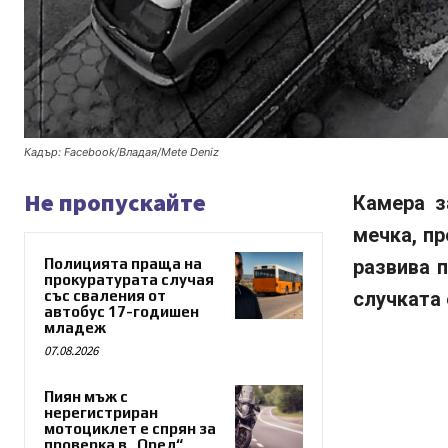
Кадър: Facebook/Владая/Mete Deniz
Не пропускайте
Камера з
мечка, пр
Полицията праща на
развива 
прокуратурата случая
със сваления от
случката 
автобус 17-годишен
младеж
07.08.2026
Пиян мъж с
нерегистриран
мотоциклет е спрян за
проверка в „Орел“