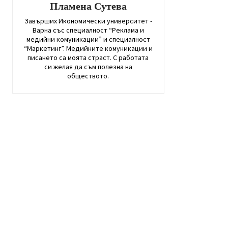
Пламена Сутева
Завърших Икономически университет -
Варна със специалност “Реклама и
медийни комуникации” и специалност
“Маркетинг”. Медийните комуникации и
писането са моята страст. С работата
си желая да съм полезна на
обществото.