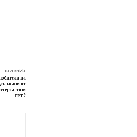
Next article
любители на
адържани от
егерът този
път?