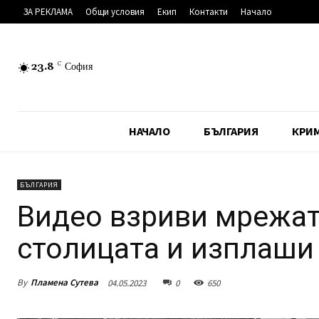
ЗА РЕКЛАМА
Общи условия
Екип
Контакти
Начало
23.8
C
София
НАЧАЛО
БЪЛГАРИЯ
КРИ
БЪЛГАРИЯ
Видео взриви мрежат
столицата и изплаши
By
Пламена Сутева
04.05.2023
0
650