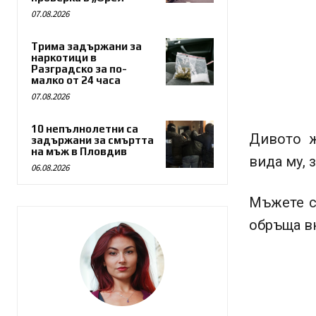
07.08.2026
Трима задържани за
наркотици в
Разградско за по-
малко от 24 часа
07.08.2026
10 непълнолетни са
Дивото ж
задържани за смъртта
на мъж в Пловдив
вида му, 
06.08.2026
Мъжете се
обръща вн