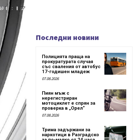
Последни новини
Полицията праща на
прокуратурата случая
със сваления от автобус
17-годишен младеж
07.08.2026
Пиян мъж с
нерегистриран
мотоциклет е спрян за
проверка в „Орел“
07.08.2026
Трима задържани за
наркотици в Разградско
за по-малко от 24 часа