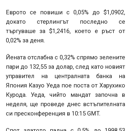
Еврото се повиши с 0,05% до $1,0902,
докато стерлингът последно се
търгуваше за $1,2416, което е ръст от
0,02% за деня.
Йената отслабна с 0,32% спрямо зелените
пари до 132,55 за долар, след като новият
управител на централната банка на
Япония Казуо Уеда пое поста от Харухико
Курода. Уеда, чийто мандат започна в
неделя, ще проведе днес встъпителната
си пресконференция в 10:15 GMT.
Спот златото падна с 0,5% до 1998,53