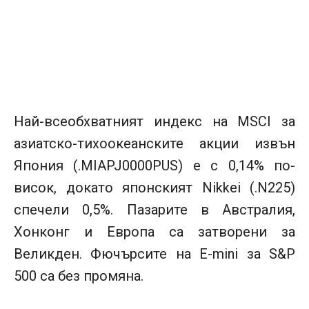
Най-всеобхватният индекс на MSCI за
азиатско-тихоокеанските акции извън
Япония (.MIAPJ0000PUS) е с 0,14% по-
висок, докато японският Nikkei (.N225)
спечели 0,5%. Пазарите в Австралия,
Хонконг и Европа са затворени за
Великден. Фючърсите на E-mini за S&P
500 са без промяна.