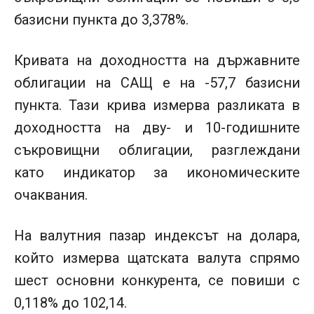
базисни пункта до 3,378%.
Кривата на доходността на държавните
облигации на САЩ е на -57,7 базисни
пункта. Тази крива измерва разликата в
доходността на дву- и 10-годишните
съкровищни ​​облигации, разглеждани
като индикатор за икономическите
очаквания.
На валутния пазар индексът на долара,
който измерва щатската валута спрямо
шест основни конкурента, се повиши с
0,118% до 102,14.