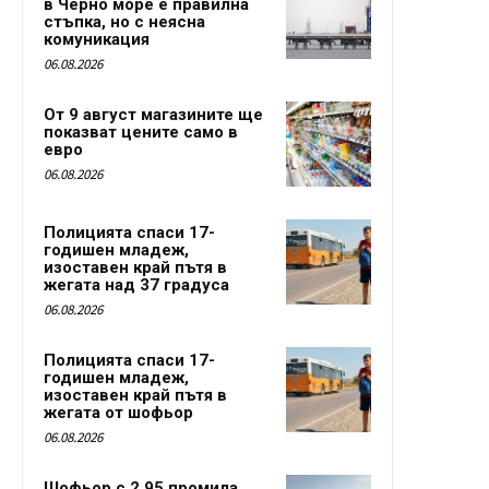
в Черно море е правилна
стъпка, но с неясна
комуникация
06.08.2026
От 9 август магазините ще
показват цените само в
евро
06.08.2026
Полицията спаси 17-
годишен младеж,
изоставен край пътя в
жегата над 37 градуса
06.08.2026
Полицията спаси 17-
годишен младеж,
изоставен край пътя в
жегата от шофьор
06.08.2026
Шофьор с 2,95 промила