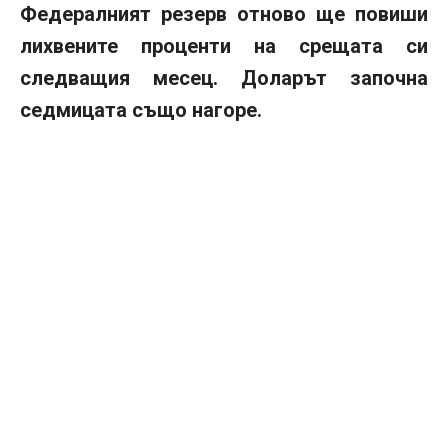
Федералният резерв отново ще повиши
лихвените проценти на срещата си
следващия месец. Доларът започна
седмицата също нагоре.