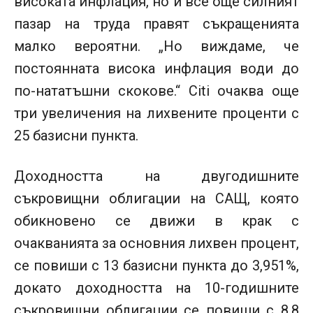
високата инфлация, но и все още силният
пазар на труда правят съкращенията
малко вероятни. „Но виждаме, че
постоянната висока инфлация води до
по-нататъшни скокове.“ Citi очаква още
три увеличения на лихвените проценти с
25 базисни пункта.
Доходността на двугодишните
съкровищни ​​облигации на САЩ, която
обикновено се движи в крак с
очакванията за основния лихвен процент,
се повиши с 13 базисни пункта до 3,951%,
докато доходността на 10-годишните
съкровищни ​​облигации се повиши с 8,8