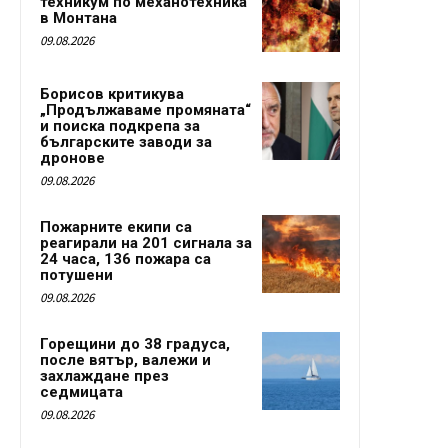
техникум по механотехника
в Монтана
09.08.2026
Борисов критикува
„Продължаваме промяната“
и поиска подкрепа за
българските заводи за
дронове
09.08.2026
Пожарните екипи са
реагирали на 201 сигнала за
24 часа, 136 пожара са
потушени
09.08.2026
Горещини до 38 градуса,
после вятър, валежи и
захлаждане през
седмицата
09.08.2026