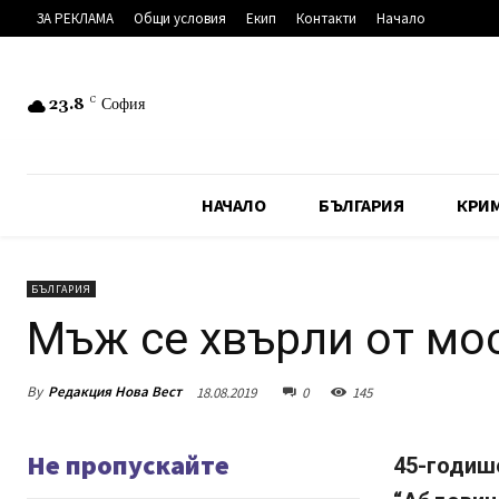
ЗА РЕКЛАМА
Общи условия
Екип
Контакти
Начало
23.8
C
София
НАЧАЛО
БЪЛГАРИЯ
КРИ
БЪЛГАРИЯ
Мъж се хвърли от мо
By
Редакция Нова Вест
18.08.2019
0
145
Не пропускайте
45-годиш