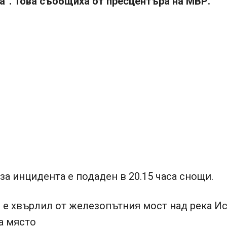
а“. Това съобщиха от пресцентъра на МВР.
за инцидента е подаден в 20.15 часа снощи.
е хвърлил от железопътния мост над река Ис
а място