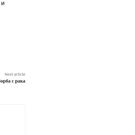
 и
Next article
борба с рака