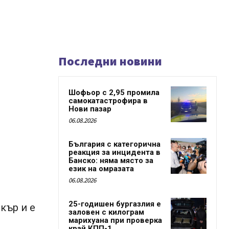
Последни новини
Шофьор с 2,95 промила
самокатастрофира в
Нови пазар
06.08.2026
България с категорична
реакция за инцидента в
Банско: няма място за
език на омразата
06.08.2026
25-годишен бургазлия е
кър и е
заловен с килограм
марихуана при проверка
край КПП-1