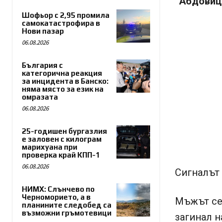
“Абдовиц
Шофьор с 2,95 промила
самокатастрофира в
Нови пазар
06.08.2026
България с
категорична реакция
за инцидента в Банско:
няма място за език на
омразата
06.08.2026
25-годишен бургазлия
е заловен с килограм
марихуана при
проверка край КПП-1
06.08.2026
Сигналът 
НИМХ: Слънчево по
Черноморието, а в
Мъжът се 
планините следобед са
възможни гръмотевици
загинал н