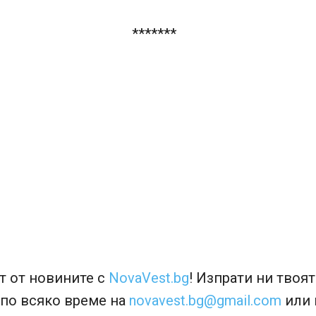
*******
т от новините с
NovaVest.bg
! Изпрати ни твоя
 по всяко време на
novavest.bg@gmail.com
или 