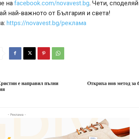
е на
facebook.com/novavest.bg
. Чети, споделяй
й най-важното от България и света!
а:
https://novavest.bg/реклама
Кристин е направил пълни
Откриха нов метод за 
ия
- Реклама -