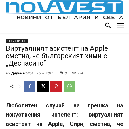
ЛЮБОПИТНО
Виртуалният асистент на Apple
сметна, че българският химн е
„Деспасито“
05.10.2017
0
124
By
Дарин Попов
Любопитен случай на грешка на
изкуствения интелект: виртуалният
асистент на Apple, Сири, сметна, че