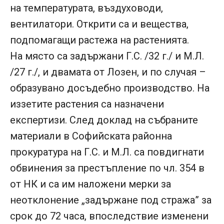
на температурата, въздуховоди,
вентилатори. Открити са и вещества,
подпомагащи растежа на растенията.
На място са задържани Г.С. /32 г./ и М.Л.
/27 г./, и двамата от Лозен, и по случая –
образувано досъдебно производство. На
иззетите растения са назначени
експертизи. След доклад на събраните
материали в Софийската районна
прокуратура на Г.С. и М.Л. са повдигнати
обвинения за престъпление по чл. 354 в
от НК и са им наложени мерки за
неотклонение „задържане под стража” за
срок до 72 часа, впоследствие изменени