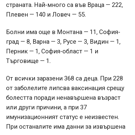
страната. Най-много са във Враца — 222,
Плевен — 140 и Ловеч — 55.
Болни има още в Монтана — 11, София-
град — 8, Варна — 3, Русе — 3, Видин — 1,
Перник — 1, София-област — 1 и
Търговище — 1.
От всички заразени 368 са деца. При 228
от заболелите липсва ваксинация срещу
болестта поради ненавършена възраст
или други причини, а при 37
имунизационният статус е неизвестен.
При останалите има данни за извършена