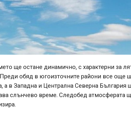
ето ще остане динамично, с характерни за ля
 Преди обяд в югоизточните райони все още 
, а в Западна и Централна Северна България 
ава слънчево време. Следобед атмосферата щ
изира.