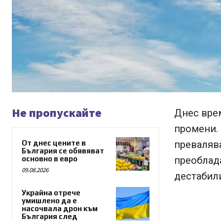
Не пропускайте
Днес врем
промени.
От днес цените в
превалява
България се обявяват
основно в евро
преоблад
09.08.2026
дестабил
Украйна отрече
умишлено да е
насочвала дрон към
България след