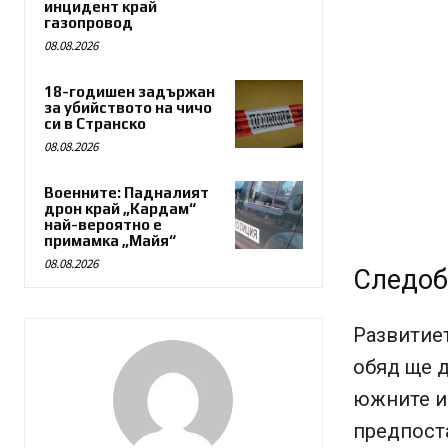
инцидент край
газопровод
08.08.2026
18-годишен задържан
за убийството на чичо
си в Странско
08.08.2026
Военните: Падналият
дрон край „Кардам“
най-вероятно е
примамка „Майя“
08.08.2026
Следоб
Развитиет
обяд ще д
южните и 
предпост