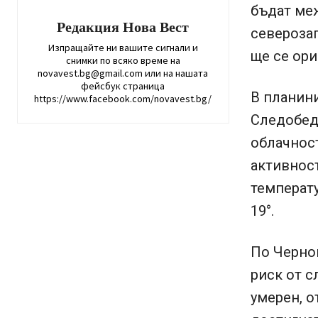
бъдат меж
Редакция Нова Вест
северозап
Изпращайте ни вашите сигнали и
ще се ори
снимки по всяко време на
novavest.bg@gmail.com или на нашата
фейсбук страница
В планин
https://www.facebook.com/novavest.bg/
Следобед 
облачнос
активнос
температу
19°.
По Черно
риск от с
умерен, о