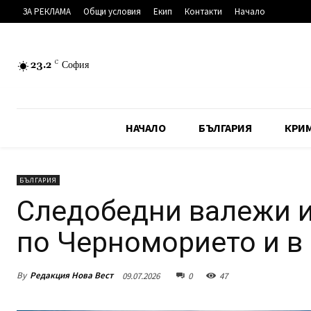
ЗА РЕКЛАМА
Общи условия
Екип
Контакти
Начало
23.2
C
София
НАЧАЛО
БЪЛГАРИЯ
КРИ
БЪЛГАРИЯ
Следобедни валежи и
по Черноморието и в
By
Редакция Нова Вест
09.07.2026
0
47