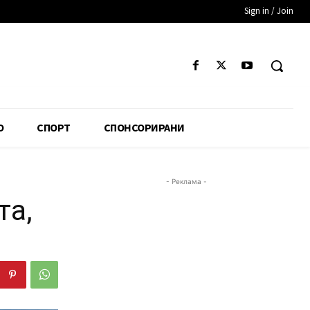
Sign in / Join
О
СПОРТ
СПОНСОРИРАНИ
- Реклама -
та,