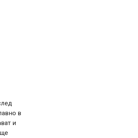
след
лавно в
ават и
 ще