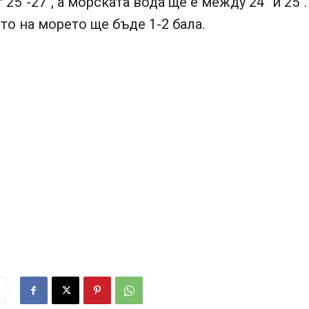
 25°-27°, а морската вода ще е между 24° и 25°.
о на морето ще бъде 1-2 бала.