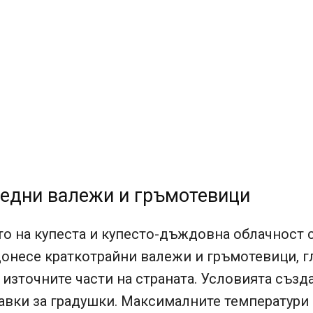
едни валежи и гръмотевици
о на купеста и купесто-дъждовна облачност 
онесе краткотрайни валежи и гръмотевици, г
източните части на страната. Условията създ
авки за градушки. Максималните температури