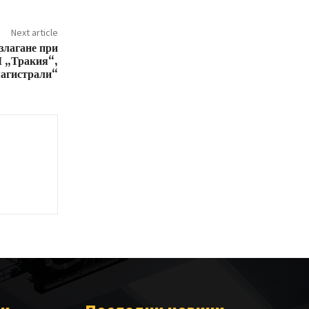
Next article
злагане при
М „Тракия“,
магистрали“