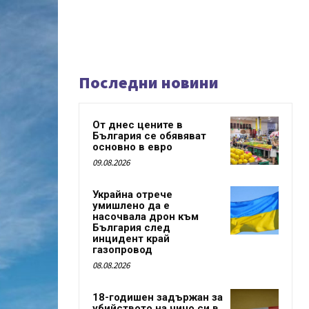
Последни новини
От днес цените в
България се обявяват
основно в евро
09.08.2026
Украйна отрече
умишлено да е
насочвала дрон към
България след
инцидент край
газопровод
08.08.2026
18-годишен задържан за
убийството на чичо си в