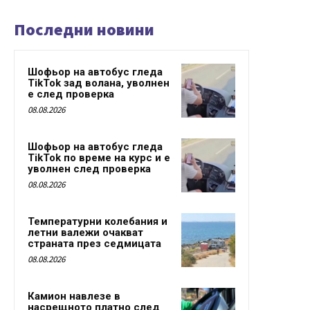
Последни новини
Шофьор на автобус гледа
TikTok зад волана, уволнен
е след проверка
08.08.2026
Шофьор на автобус гледа
TikTok по време на курс и е
уволнен след проверка
08.08.2026
Температурни колебания и
летни валежи очакват
страната през седмицата
08.08.2026
Камион навлезе в
насрещното платно след