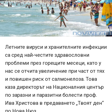
Летните вируси и хранителните инфекции
са сред най-честите здравословни
проблеми през горещите месеци, като у
нас се отчита увеличение при част от тях
и повишен риск от салмонелоза. Това
каза директорът на Националния център
по заразни и паразитни болести проф.
Ива Христова в предаването „Твоят ден“
по Нова Нюз.