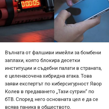
Вълната от фалшиви имейли за бомбени
заплахи, която блокира десетки
институции и съдебни палати в страната,
е целенасочена хибридна атака. Това
заяви експертът по киберсигурност Явор
Колев в предаването „Тази сутрин“ по
бТВ. Според него основната цел е да се
всява паника в обществото.