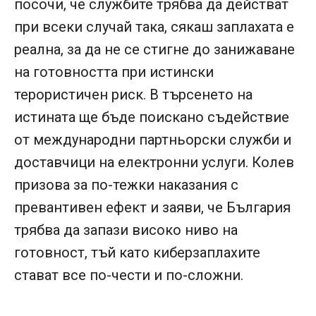
посочи, че службите трябва да действат
при всеки случай така, сякаш заплахата е
реална, за да не се стигне до занижаване
на готовността при истински
терористичен риск. В търсенето на
истината ще бъде поискано съдействие
от международни партньорски служби и
доставчици на електронни услуги. Колев
призова за по-тежки наказания с
превантивен ефект и заяви, че България
трябва да запази високо ниво на
готовност, тъй като киберзаплахите
стават все по-чести и по-сложни.