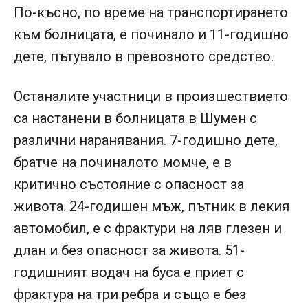
По-късно, по време на транспортирането
към болницата, е починало и 11-годишно
дете, пътувало в превозното средство.
Останалите участници в произшествието
са настанени в болницата в Шумен с
различни наранявания. 7-годишно дете,
братче на починалото момче, е в
критично състояние с опасност за
живота. 24-годишен мъж, пътник в лекия
автомобил, е с фрактури на ляв глезен и
длан и без опасност за живота. 51-
годишният водач на буса е приет с
фрактура на три ребра и също е без