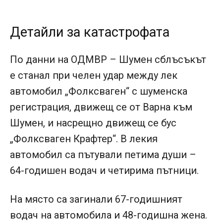
Детайли за катастрофата
По данни на ОДМВР – Шумен сблъсъкът
е станал при челен удар между лек
автомобил „Фолксваген“ с шуменска
регистрация, движещ се от Варна към
Шумен, и насрещно движещ се бус
„Фолксваген Крафтер“. В лекия
автомобил са пътували петима души –
64-годишен водач и четирима пътници.
На място са загинали 67-годишният
водач на автомобила и 48-годишна жена.