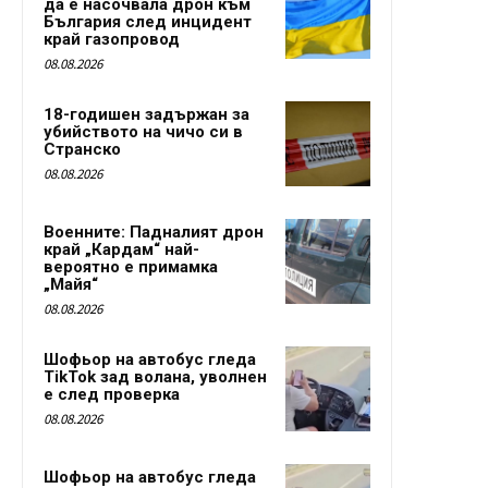
да е насочвала дрон към
България след инцидент
край газопровод
08.08.2026
18-годишен задържан за
убийството на чичо си в
Странско
08.08.2026
Военните: Падналият дрон
край „Кардам“ най-
вероятно е примамка
„Майя“
08.08.2026
Шофьор на автобус гледа
TikTok зад волана, уволнен
е след проверка
08.08.2026
Шофьор на автобус гледа