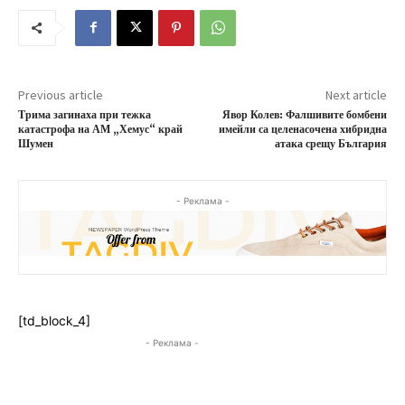
Previous article
Next article
Трима загинаха при тежка
Явор Колев: Фалшивите бомбени
катастрофа на АМ „Хемус“ край
имейли са целенасочена хибридна
Шумен
атака срещу България
- Реклама -
[td_block_4]
- Реклама -