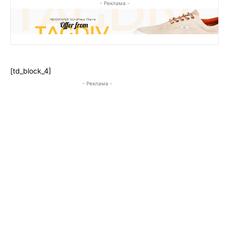
- Реклама -
[td_block_4]
- Реклама -