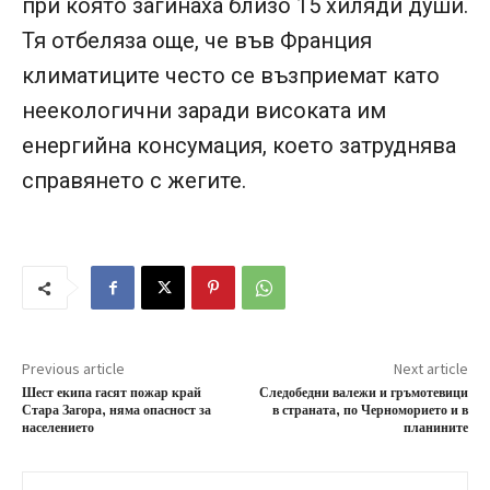
при която загинаха близо 15 хиляди души.
Тя отбеляза още, че във Франция
климатиците често се възприемат като
неекологични заради високата им
енергийна консумация, което затруднява
справянето с жегите.
Previous article
Next article
Шест екипа гасят пожар край
Следобедни валежи и гръмотевици
Стара Загора, няма опасност за
в страната, по Черноморието и в
населението
планините