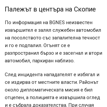
Палежът в центъра на Скопие
По информация на BGNES неизвестен
извършител е залял служебен автомобил
на посолството със запалителна течност
и го е подпалил. Огънят се е
разпространил бързо и е засегнал и втори
автомобил, паркиран наблизо.
След инцидента нападателят е избягал и
се издирва от местните власти. Районът
около дипломатическата мисия е бил
отцепен, а полицията е извършила оглед
и е събрала доказателства. При случая