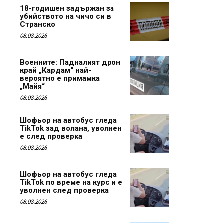
18-годишен задържан за
убийството на чичо си в
Странско
08.08.2026
Военните: Падналият дрон
край „Кардам“ най-
вероятно е примамка
„Майя“
08.08.2026
Шофьор на автобус гледа
TikTok зад волана, уволнен
е след проверка
08.08.2026
Шофьор на автобус гледа
TikTok по време на курс и е
уволнен след проверка
08.08.2026