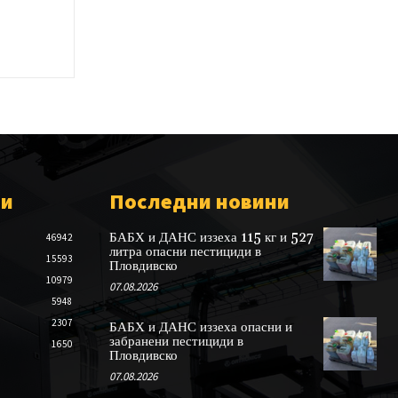
ии
Последни новини
БАБХ и ДАНС иззеха 115 кг и 527
46942
литра опасни пестициди в
15593
Пловдивско
10979
07.08.2026
5948
2307
БАБХ и ДАНС иззеха опасни и
забранени пестициди в
1650
Пловдивско
07.08.2026