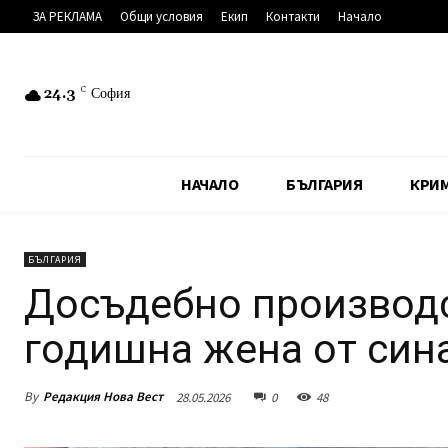
ЗА РЕКЛАМА
Общи условия
Екип
Контакти
Начало
24.3
C
София
НАЧАЛО
БЪЛГАРИЯ
КРИ
БЪЛГАРИЯ
Досъдебно производс
годишна жена от сина
By
Редакция Нова Вест
28.05.2026
0
48