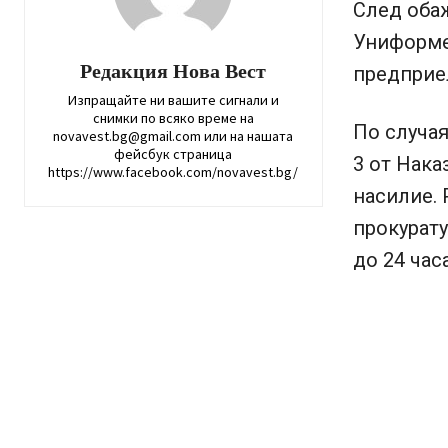
След обаж
Униформе
Редакция Нова Вест
предприе
Изпращайте ни вашите сигнали и
снимки по всяко време на
По случая
novavest.bg@gmail.com или на нашата
фейсбук страница
3 от Нака
https://www.facebook.com/novavest.bg/
насилие. 
прокурату
до 24 час