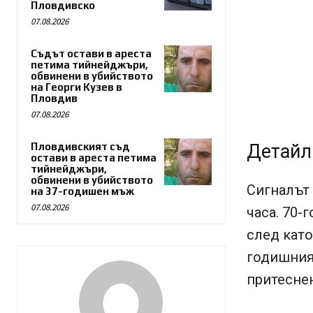
Пловдивско
07.08.2026
Съдът остави в ареста
петима тийнейджъри,
обвинени в убийството
на Георги Кузев в
Пловдив
07.08.2026
Пловдивският съд
Детайл
остави в ареста петима
тийнейджъри,
обвинени в убийството
Сигналът 
на 37-годишен мъж
07.08.2026
часа. 70-
след като
годишният
притеснен