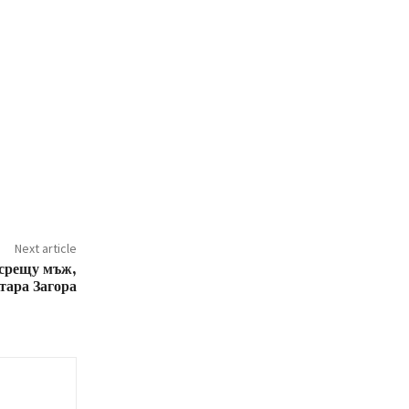
Next article
 срещу мъж,
тара Загора