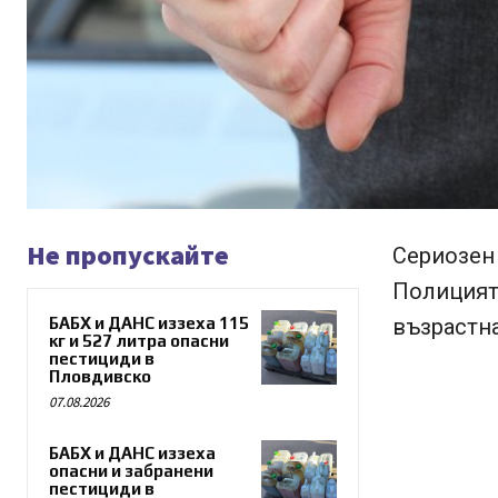
Не пропускайте
Сериозен 
Полицията
БАБХ и ДАНС иззеха 115
възрастна
кг и 527 литра опасни
пестициди в
Пловдивско
07.08.2026
БАБХ и ДАНС иззеха
опасни и забранени
пестициди в