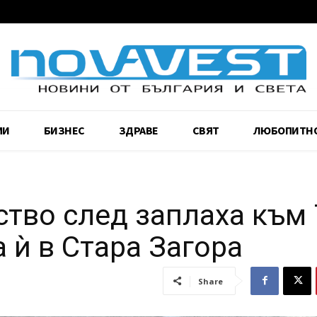
МИ
БИЗНЕС
ЗДРАВЕ
СВЯТ
ЛЮБОПИТН
тво след заплаха към 
 ѝ в Стара Загора
Share