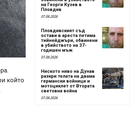
на Георги Кузев в
Пловдив
07.08.2026
Пловдивският съд
остави в ареста петима
тийнейджъри, обвинени
в убийството на 37-
годишен мъж
07.08.2026
ра.
Ниското ниво на Дунав
разкри телата на двама
ри който
германски войници и
мотоциклет от Втората
.
световна война
07.08.2026