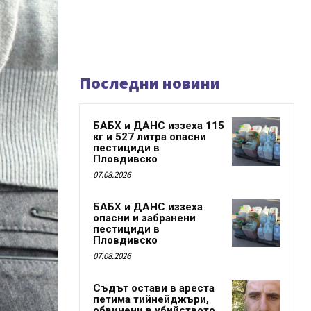
Последни новини
БАБХ и ДАНС иззеха 115
кг и 527 литра опасни
пестициди в
Пловдивско
07.08.2026
БАБХ и ДАНС иззеха
опасни и забранени
пестициди в
Пловдивско
07.08.2026
Съдът остави в ареста
петима тийнейджъри,
обвинени в убийството