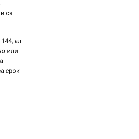
.
и са
144, ал.
во или
а
за срок