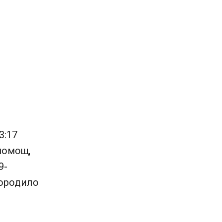
3:17
 помощ,
9-
породило