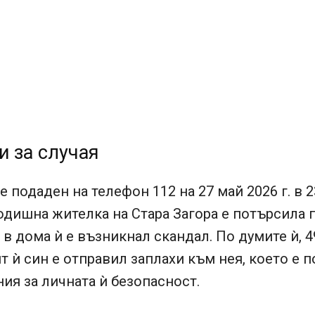
и за случая
е подаден на телефон 112 на 27 май 2026 г. в 2
годишна жителка на Стара Загора е потърсила
 в дома ѝ е възникнал скандал. По думите ѝ, 4
 ѝ син е отправил заплахи към нея, което е 
ия за личната ѝ безопасност.