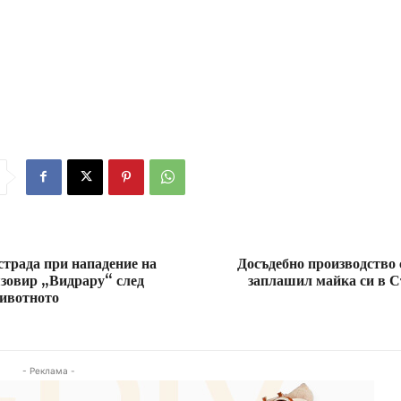
трада при нападение на
Досъдебно производство
язовир „Видрару“ след
заплашил майка си в С
животното
- Реклама -