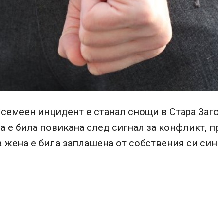
семеен инцидент е станал снощи в Стара Заго
 е била повикана след сигнал за конфликт, п
 жена е била заплашена от собствения си син