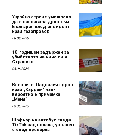
Украйна отрече умишлено
да е насочвала дрон към
България след инцидент
край газопровод
08.08.2026
18-годишен задържан за
убийството на чичо си в
Странско
08.08.2026
Военните: Падналият дрон
край „Кардам“ най-
вероятно е примамка
„Майя“
08.08.2026
Шофьор на автобус гледа
TikTok зад волана, уволнен
е след проверка