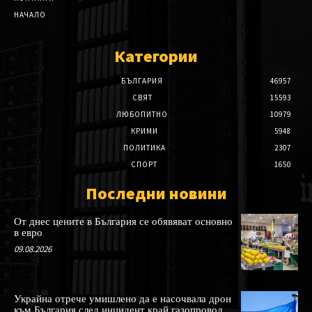
НАЧАЛО
Категории
БЪЛГАРИЯ
46957
СВЯТ
15593
ЛЮБОПИТНО
10979
КРИМИ
5948
ПОЛИТИКА
2307
СПОРТ
1650
Последни новини
От днес цените в България се обявяват основно
в евро
09.08.2026
Украйна отрече умишлено да е насочвала дрон
към България след инцидент край газопровод