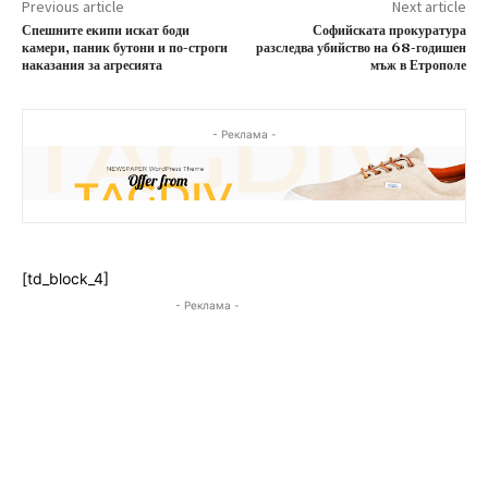
Previous article
Next article
Спешните екипи искат боди
Софийската прокуратура
камери, паник бутони и по-строги
разследва убийство на 68-годишен
наказания за агресията
мъж в Етрополе
- Реклама -
[td_block_4]
- Реклама -