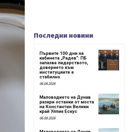
Последни новини
Първите 100 дни на
кабинета „Радев“: ПБ
запазва лидерството,
доверието към
институциите е
стабилно
06.08.2026
Маловодието на Дунав
разкри останки от моста
на Константин Велики
край Улпия Ескус
06.08.2026
Маловодието на Дунав