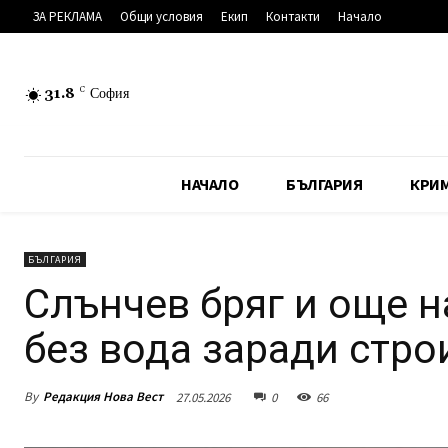
ЗА РЕКЛАМА
Общи условия
Екип
Контакти
Начало
31.8
C
София
НАЧАЛО
БЪЛГАРИЯ
КРИ
БЪЛГАРИЯ
Слънчев бряг и още н
без вода заради стр
By
Редакция Нова Вест
27.05.2026
0
66