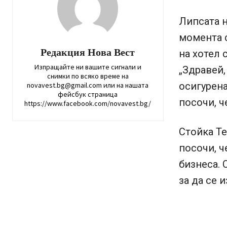
Липсата н
момента 
Редакция Нова Вест
на хотел 
Изпращайте ни вашите сигнали и
„Здравей,
снимки по всяко време на
осигурена
novavest.bg@gmail.com или на нашата
фейсбук страница
посочи, ч
https://www.facebook.com/novavest.bg/
Стойка Те
посочи, ч
бизнеса. 
за да се 