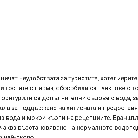
аничат неудобствата за туристите, хотелиерите
 гостите с писма, обособили са пунктове с т
 осигурили са допълнителни съдове с вода, 
ала за поддържане на хигиената и предоставя
а вода и мокри кърпи на рецепциите. Браншът
очаква възстановяване на нормалното водопо
 най-скоро.