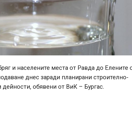
ряг и населените места от Равда до Елените 
подаване днес заради планирани строително-
дейности, обявени от ВиК – Бургас.