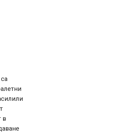
 са
оалетни
засилили
т
 в
даване