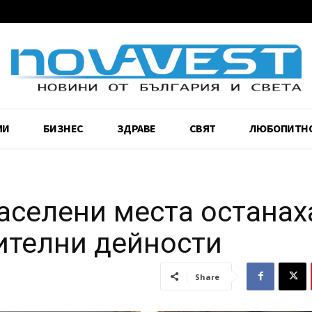
МИ
БИЗНЕС
ЗДРАВЕ
СВЯТ
ЛЮБОПИТН
аселени места останах
оителни дейности
Share