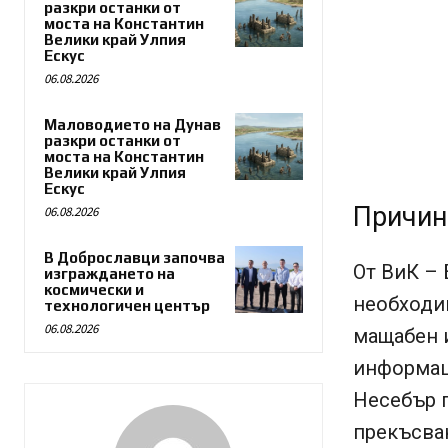
разкри останки от
моста на Константин
Велики край Улпия
Ескус
06.08.2026
Маловодието на Дунав
разкри останки от
моста на Константин
Велики край Улпия
Ескус
Причин
06.08.2026
В Доброславци започва
От ВиК – 
изграждането на
космически и
необходим
технологичен център
06.08.2026
мащабен 
информац
Несебър п
прекъсва