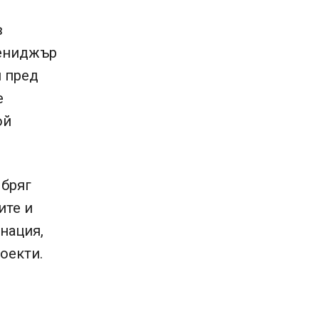
в
мениджър
и пред
е
ой
 бряг
ите и
нация,
оекти.