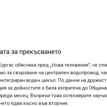
ата за прекъсването
Бургас обясниха пред „Нова телевизия“, че сп
о за свързване на централен водопровод, ча
интегриран воден цикъл. По данни на дружес
ия за дейностите е била изпратена до Община
реди месец. Въпреки това хотелиерите научи
нето едва късно във вторник.