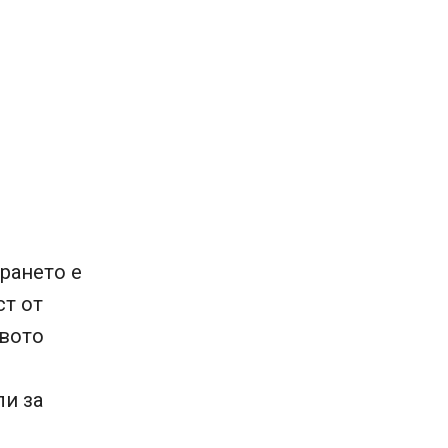
ирането е
ст от
твото
ли за