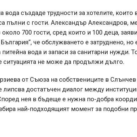
а вода създаде трудности за хотелите, които 
са пълни с гости. Александър Александров, 
с около 700 гости, сред които и 100 деца, заяв
 България“, че обслужването е затруднено, но 
 питейна вода и запаси за санитарни нужди. Т
е ситуацията не може да продължи дълго.
рзиева от Съюза на собствениците в Слънчев
е липсва достатъчен диалог между институци
Според нея в бъдеще е нужна по-добра коорди
избира най-подходящият момент за подобни пр