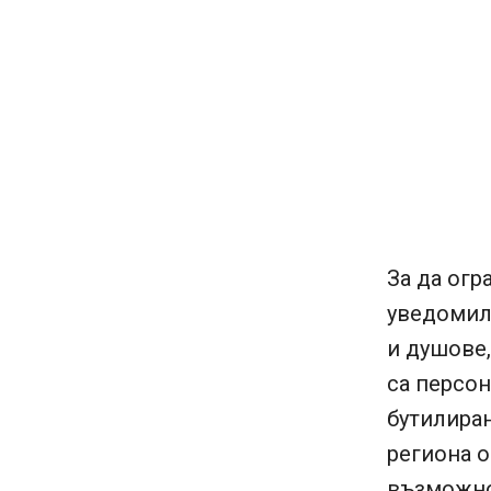
За да огр
уведомили
и душове,
са персон
бутилиран
региона 
възможно