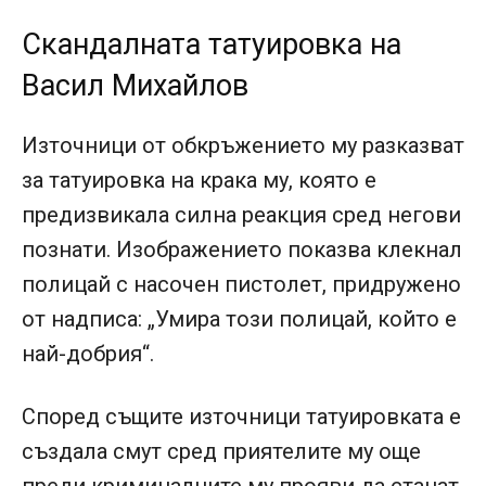
Скандалната татуировка на
Васил Михайлов
Източници от обкръжението му разказват
за татуировка на крака му, която е
предизвикала силна реакция сред негови
познати. Изображението показва клекнал
полицай с насочен пистолет, придружено
от надписа: „Умира този полицай, който е
най-добрия“.
Според същите източници татуировката е
създала смут сред приятелите му още