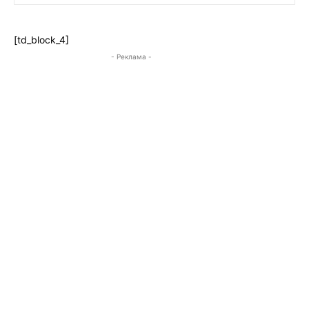
[td_block_4]
- Реклама -