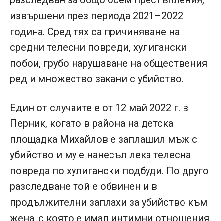
разследван за общо осем престъпления,
извършени през периода 2021–2022
година. Сред тях са причиняване на
средни телесни повреди, хулигански
побои, грубо нарушаване на обществения
ред и множество закани с убийство.
Един от случаите е от 12 май 2022 г. в
Перник, когато в района на детска
площадка Михайлов е заплашил мъж с
убийство и му е нанесъл лека телесна
повреда по хулигански подбуди. По друго
разследване той е обвинен и в
продължителни заплахи за убийство към
жена, с която е имал интимни отношения.