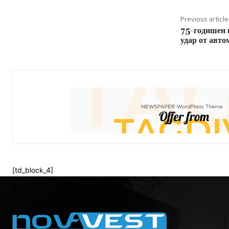
Previous article
75-годишен п
удар от авт
[td_block_4]