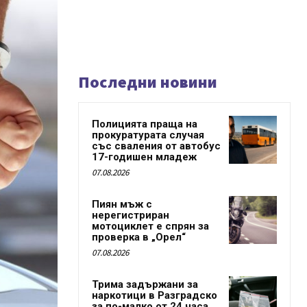
Последни новини
Полицията праща на
прокуратурата случая
със сваления от автобус
17-годишен младеж
07.08.2026
Пиян мъж с
нерегистриран
мотоциклет е спрян за
проверка в „Орел“
07.08.2026
Трима задържани за
наркотици в Разградско
за по-малко от 24 часа