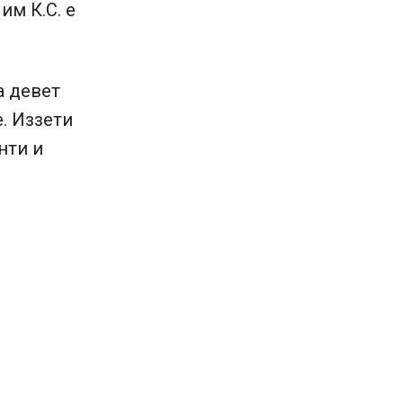
им К.С. е
а девет
. Иззети
нти и