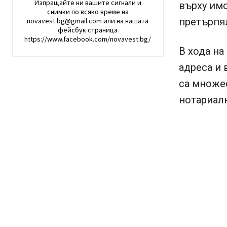
Изпращайте ни вашите сигнали и
върху имо
снимки по всяко време на
претърпял
novavest.bg@gmail.com или на нашата
фейсбук страница
https://www.facebook.com/novavest.bg/
В хода на
адреса и 
са множес
нотариалн