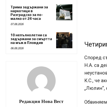
Трима задържани за
наркотици в
Разградско за по-
малко от 24 часа
07.08.2026
10 непълнолетни са
задържани за смъртта
на мъж в Пловдив
Четири
06.08.2026
Според съ
Н.А. са д
неустанов
К.С., че 
„Люлин“, 
Редакция Нова Вест
Обвиняем