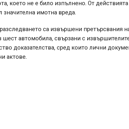
та, което не е било изпълнено. От действията 
 значителна имотна вреда.
 разследването са извършени претърсвания н
в шест автомобила, свързани с извършителите
тво доказателства, сред които лични докуме
и актове.