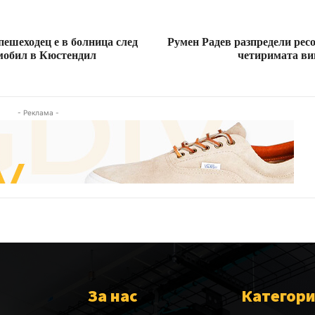
ешеходец е в болница след
Румен Радев разпредели рес
омобил в Кюстендил
четиримата ви
- Реклама -
За нас
Категор