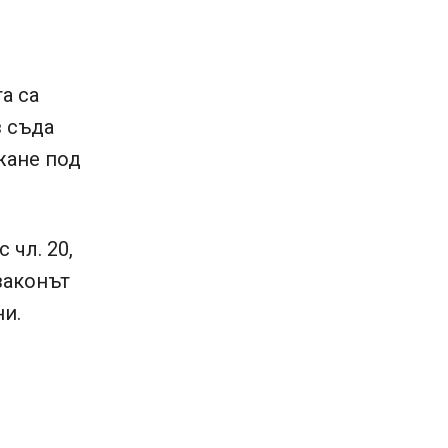
а са
в съда
жане под
 чл. 20,
законът
и.