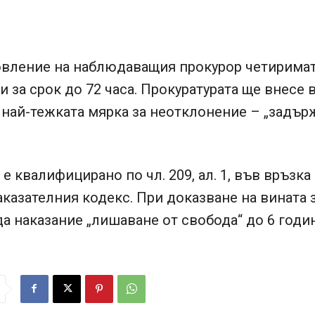
овление на наблюдаващия прокурор четиримат
 за срок до 72 часа. Прокуратурата ще внесе 
 най-тежката мярка за неотклонение – „задър
е квалифицирано по чл. 209, ал. 1, във връзка с
Наказателния кодекс. При доказване на вината 
 наказание „лишаване от свобода“ до 6 годин