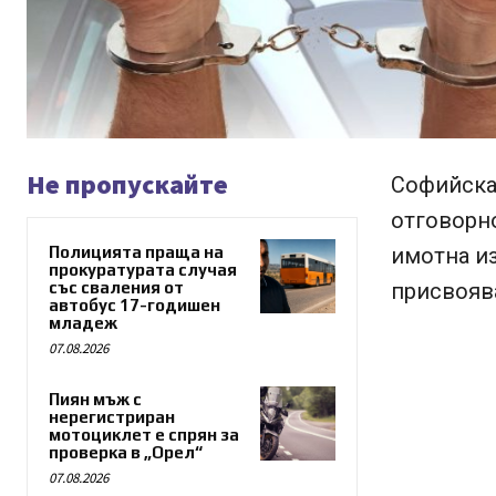
Не пропускайте
Софийскат
отговорн
Полицията праща на
имотна из
прокуратурата случая
със сваления от
присвояв
автобус 17-годишен
младеж
07.08.2026
Пиян мъж с
нерегистриран
мотоциклет е спрян за
проверка в „Орел“
07.08.2026