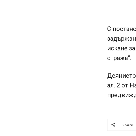
С постан
задържани
искане за
стража“.
Деянието 
ал. 2 от 
предвижда
Share