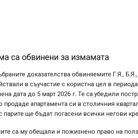
ма са обвинени за измамата
браните доказателства обвиняемите Г.Я., Б.Я., 
ействали в съучастие с користна цел в периода
ена дата до 5 март 2026 г. Те са убедили пост
ако продаде апартамента си в столичния кварта
с парите ще бъдат погасени всички негови кр
ите са му обещали и пожизнено право на пол