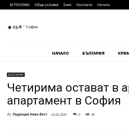
ЗА РЕКЛАМА
Общи условия
Екип
Контакти
Начало
23.8
C
София
НАЧАЛО
БЪЛГАРИЯ
КРИ
БЪЛГАРИЯ
Четирима остават в а
апартамент в София
By
Редакция Нова Вест
15.05.2026
0
46