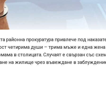
а районна прокуратура привлече под наказат
ост четирима души – трима мъже и една жена 
мама в столицата. Случаят е свързан със схем
ане на жилище чрез въвеждане в заблуждение