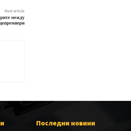
Next article
орите между
цепремиери
ии
Последни новини