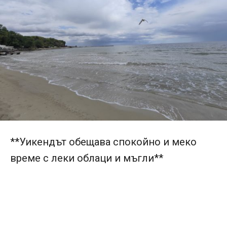
**Уикендът обещава спокойно и меко
време с леки облаци и мъгли**