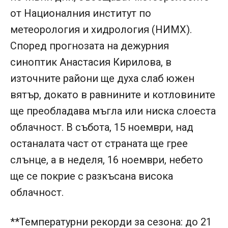
от Националния институт по
метеорология и хидрология (НИМХ).
Според прогнозата на дежурния
синоптик Анастасия Кирилова, в
източните райони ще духа слаб южен
вятър, докато в равнините и котловините
ще преобладава мъгла или ниска слоеста
облачност. В събота, 15 ноември, над
останалата част от страната ще грее
слънце, а в неделя, 16 ноември, небето
ще се покрие с разкъсана висока
облачност.
**Температурни рекорди за сезона: до 21