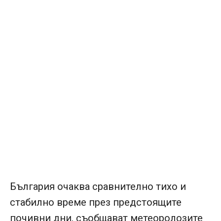
България очаква сравнително тихо и
стабилно време през предстоящите
почивни дни, съобщават метеоролозите