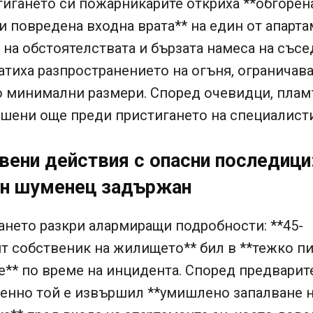
игането си пожарникарите откриха **обгорен
и повредена входна врата** на един от апарта
на обстоятелствата и бързата намеса на съсе
тиха разпространението на огъня, ограничав
о минимални размери. Според очевидци, плам
ушени още преди пристигането на специалисти
вени действия с опасни последици:
н шуменец задържан
нето разкри алармиращи подробности: **45-
т собственик на жилището** бил в **тежко п
е** по време на инцидента. Според предварит
менно той е извършил **умишлено запалване 