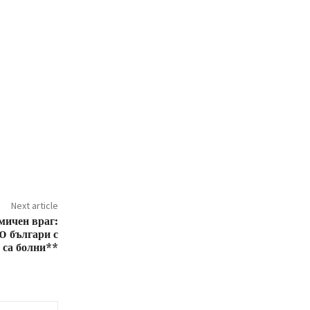
Next article
мичен враг:
0 българи с
е са болни**