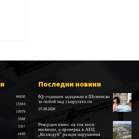
ии
Последни новини
63-годишен задържан в Шуменско
46930
за побой над съпругата си
15593
07.08.2026
10979
5948
Рекорден износ на ток носи
2307
милиони, а проверка в АЕЦ
1650
„Козлодуй“ разкри нарушения