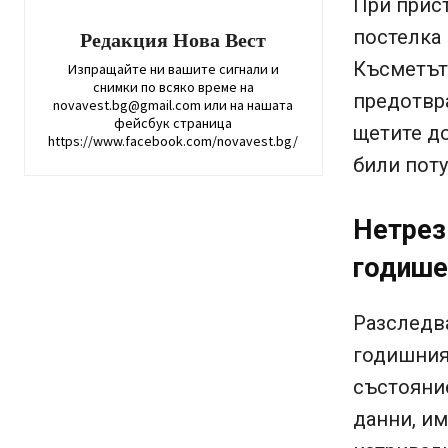
При прист
постелка 
Редакция Нова Вест
Късметът 
Изпращайте ни вашите сигнали и
снимки по всяко време на
предотвра
novavest.bg@gmail.com или на нашата
фейсбук страница
щетите д
https://www.facebook.com/novavest.bg/
били пот
Нетрез
годише
Разследва
годишния
състояни
данни, и