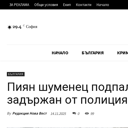
ЗА РЕКЛАМА
Общи условия
Екип
Контакти
Начало
29.4
C
София
НАЧАЛО
БЪЛГАРИЯ
КРИ
БЪЛГАРИЯ
Пиян шуменец подпал
задържан от полиция
By
Редакция Нова Вест
14.11.2025
0
99