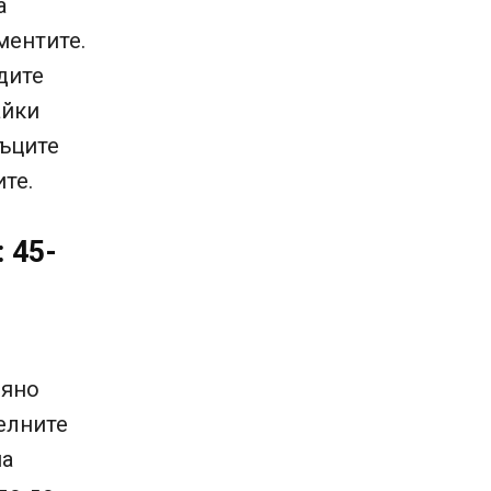
а
ментите.
дите
айки
ъците
те.
 45-
ияно
елните
на