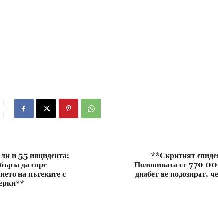
ли и 55 инцидента:
**Скритият епиде
бърза да спре
Половината от 770 00
ето на пътеките с
диабет не подозират, ч
ерки**