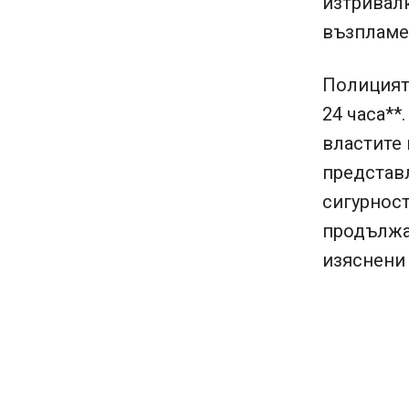
изтривалк
възпламе
Полицията
24 часа**
властите 
представл
сигурност
продължав
изяснени