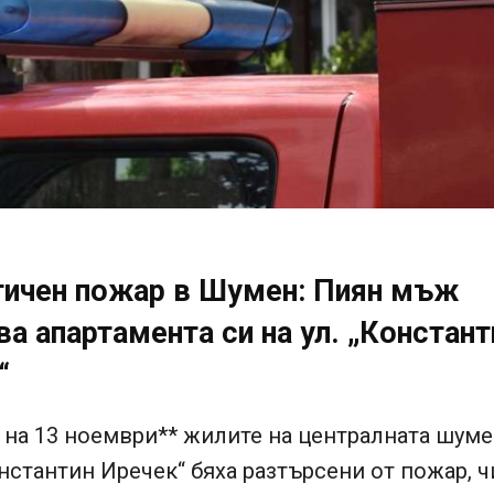
ичен пожар в Шумен: Пиян мъж
а апартамента си на ул. „Констант
“
 на 13 ноември** жилите на централната шум
нстантин Иречек“ бяха разтърсени от пожар, 