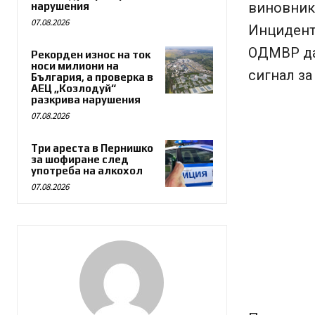
виновник 
нарушения
07.08.2026
Инцидентъ
ОДМВР да 
Рекорден износ на ток
носи милиони на
сигнал за
България, а проверка в
АЕЦ „Козлодуй“
разкрива нарушения
07.08.2026
Три ареста в Пернишко
за шофиране след
употреба на алкохол
07.08.2026