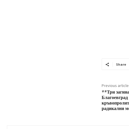
Share
Previous article
**Три загина
Благоевград 
кръвопролити
радикални м