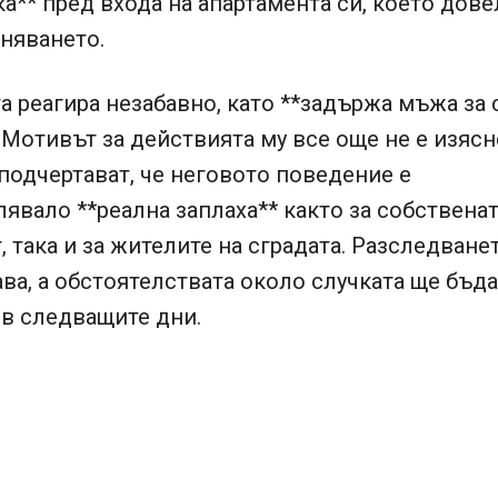
а** пред входа на апартамента си, което дове
няването.
 реагира незабавно, като **задържа мъжа за 
. Мотивът за действията му все още не е изясн
подчертават, че неговото поведение е
явало **реална заплаха** както за собственат
, така и за жителите на сградата. Разследване
а, а обстоятелствата около случката ще бъда
 в следващите дни.