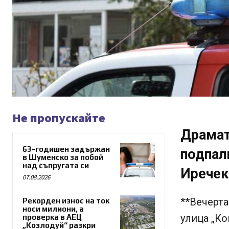
Не пропускайте
Драмат
63-годишен задържан
подпалв
в Шуменско за побой
над съпругата си
Иречек
07.08.2026
**Вечерта
Рекорден износ на ток
носи милиони, а
улица „Ко
проверка в АЕЦ
„Козлодуй“ разкри