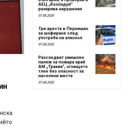
АЕЦ „Козлодуй“
разкрива нарушения
07.08.2026
Три ареста в Пернишко
за шофиране след
употреба на алкохол
07.08.2026
Разследват умишлен
палеж за пожара край
АМ „Тракия“, огнището
тлее без опасност за
населени места
07.08.2026
ин
енска
чийто