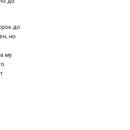
ло до
срок до
ен, но
а му
то
т