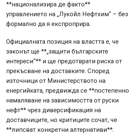
**национализира де факто**
управлението на „Лукойл Нефтхим“ – без
формално да я експроприра.
Официалната позиция на властта е, че
законът ще **„защити българските
интереси“** и ще предотврати риска от
прекъсване на доставките. Според
източници от Министерството на
енергийката, предвижда се **постепенно
намаляване на зависимостта от руски
нефт** чрез диверсификация на
доставчиците, но критиците сочат, че
**липсват конкретни алтернативи**.