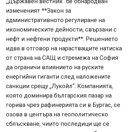
„Държавен вестник“ бе обнародван
измененият **Закон за
административното регулиране на
икономическите дейности, свързани с
нефт и нефтени продукти**. Решението
идва в отговор на нарастващите натиска
от страна на САЩ и стремежа на София
да ограничи влиянието на руските
енергийни гиганти след наложените
санкции срещу „Лукойл“. Компанията,
която доминира българския пазар на
горива чрез рафинерията си в Бургас, се
озова в центъра на геополитическо
сблъскване, чиито последици ще се