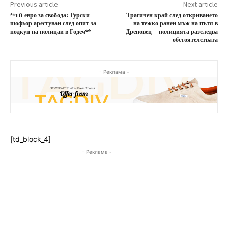
Previous article
Next article
**10 евро за свобода: Турски
Трагичен край след откриването
шофьор арестуван след опит за
на тежко ранен мъж на пътя в
подкуп на полицаи в Годеч**
Дреновец – полицията разследва
обстоятелствата
- Реклама -
[td_block_4]
- Реклама -