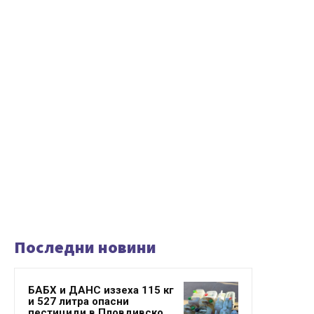
Последни новини
БАБХ и ДАНС иззеха 115 кг
и 527 литра опасни
пестициди в Пловдивско