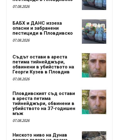
07.08.2026
БАБХ и ДАНС иззеха
опасни и забранени
пестициди в Пловдивско
07.08.2026
Съдът остави в ареста
петима тийнейджъри,
обвинени в убийството на
Георги Кузев в Пловдив
07.08.2026
Пловдивският съд остави
в ареста петима
тийнейджъри, обвинени в
убийството на 37-годишен
мъж
07.08.2026
Ниското ниво на Дунав
разкри телата на двама