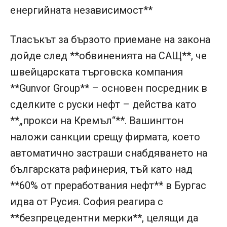
енергийната независимост**
Тласъкът за бързото приемане на закона
дойде след **обвиненията на САЩ**, че
швейцарската търговска компания
**Gunvor Group** – основен посредник в
сделките с руски нефт – действа като
**„прокси на Кремъл“**. Вашингтон
наложи санкции срещу фирмата, което
автоматично застраши снабдяването на
българската рафинерия, тъй като над
**60% от преработвания нефт** в Бургас
идва от Русия. София реагира с
**безпрецедентни мерки**, целящи да