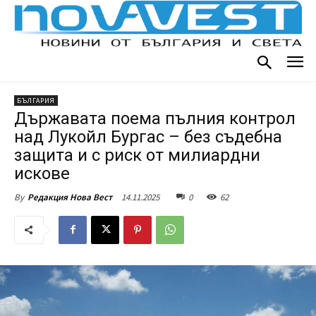
БЪЛГАРИЯ
Държавата поема пълния контрол
над Лукойл Бургас – без съдебна
защита и с риск от милиардни
искове
14.11.2025
0
62
By
Редакция Нова Вест