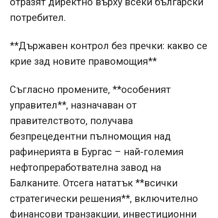
отразят директно върху всеки български
потребител.
**Държавен контрол без пречки: какво се
крие зад новите правомощия**
Съгласно промените, **особеният
управител**, назначаван от
правителството, получава
безпрецедентни пълномощия над
рафинерията в Бургас – най-големия
нефтопреработвателна завод на
Балканите. Отсега нататък **всички
стратегически решения**, включително
финансови транзакции, инвестиционни