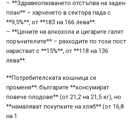
– **Здравеопазването отстъпва на заден
план** – харченето в сектора пада с
**9,5%**, от **183 на 166 лева**.
– **Цените на алкохола и цигарите галят
поръчителите** – разходите по този пост
нарастват с **15%**, от **118 на 136
лева**.
**Потребителската кошница се
променя**: българите **консумират
повече плодове** (от 21,2 на 21,5 кг), но
**намаляват покупките на хляб** (от 16,8
на 1