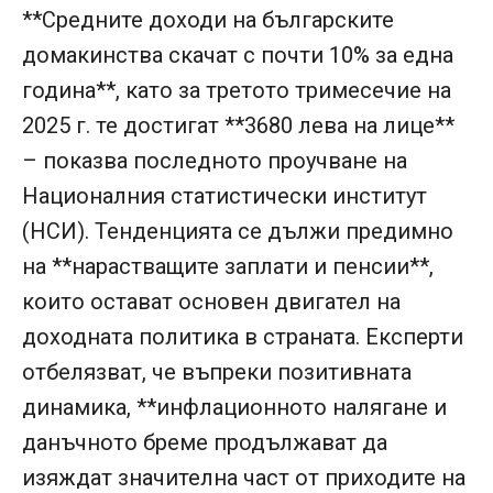
**Средните доходи на българските
домакинства скачат с почти 10% за една
година**, като за третото тримесечие на
2025 г. те достигат **3680 лева на лице**
– показва последното проучване на
Националния статистически институт
(НСИ). Тенденцията се дължи предимно
на **нарастващите заплати и пенсии**,
които остават основен двигател на
доходната политика в страната. Експерти
отбелязват, че въпреки позитивната
динамика, **инфлационното налягане и
данъчното бреме продължават да
изяждат значителна част от приходите на