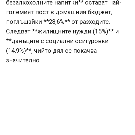
безалкохолните напитки** остават най-
големият пост в домашния бюджет,
поглъщайки **28,6%** от разходите.
Следват **жилищните нужди (15%)** и
**данъците с социални осигуровки
(14,9%)**, чийто дял се покачва
значително.