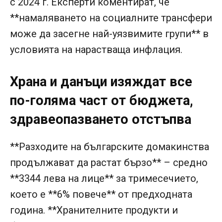
с 2024 г. Експерти коментират, че
**намаляването на социалните трансфери
може да засегне най-уязвимите групи** в
условията на нарастваща инфлация.
Храна и данъци изяждат все
по-голяма част от бюджета,
здравеопазването отстъпва
**Разходите на българските домакинства
продължават да растат бързо** – средно
**3344 лева на лице** за тримесечието,
което е **6% повече** от предходната
година. **Хранителните продукти и