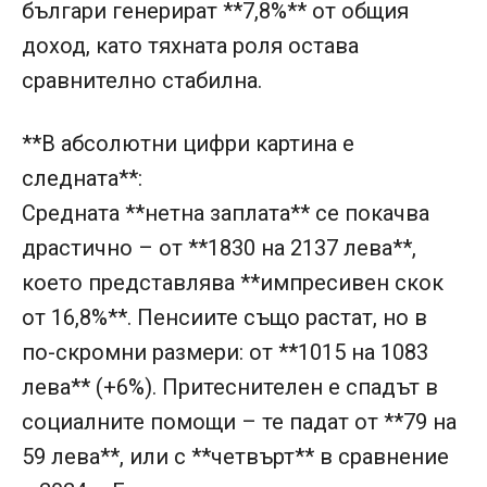
българи генерират **7,8%** от общия
доход, като тяхната роля остава
сравнително стабилна.
**В абсолютни цифри картина е
следната**:
Средната **нетна заплата** се покачва
драстично – от **1830 на 2137 лева**,
което представлява **импресивен скок
от 16,8%**. Пенсиите също растат, но в
по-скромни размери: от **1015 на 1083
лева** (+6%). Притеснителен е спадът в
социалните помощи – те падат от **79 на
59 лева**, или с **четвърт** в сравнение