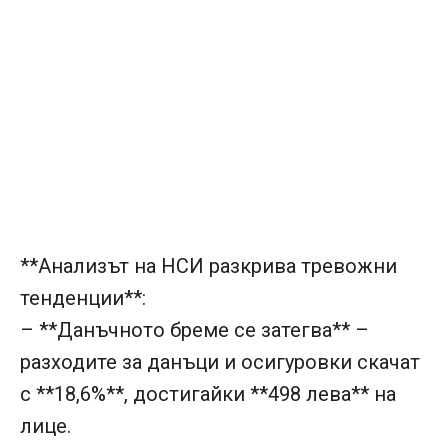
**Анализът на НСИ разкрива тревожни
тенденции**:
– **Данъчното бреме се затегва** –
разходите за данъци и осигуровки скачат
с **18,6%**, достигайки **498 лева** на
лице.