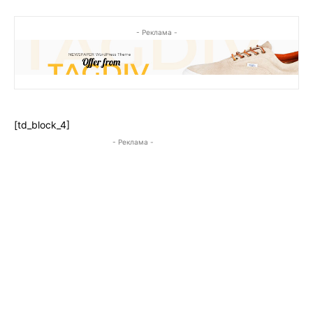
- Реклама -
[td_block_4]
- Реклама -