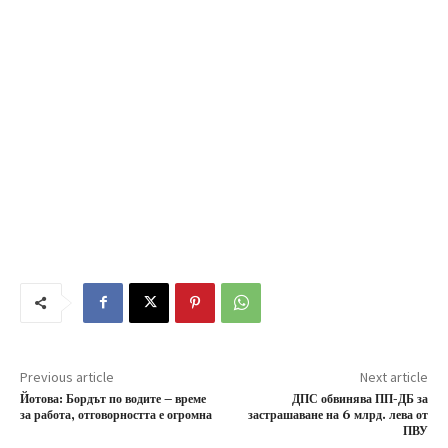
Previous article
Next article
Йотова: Бордът по водите – време
ДПС обвинява ПП-ДБ за
за работа, отговорността е огромна
застрашаване на 6 млрд. лева от
ПВУ