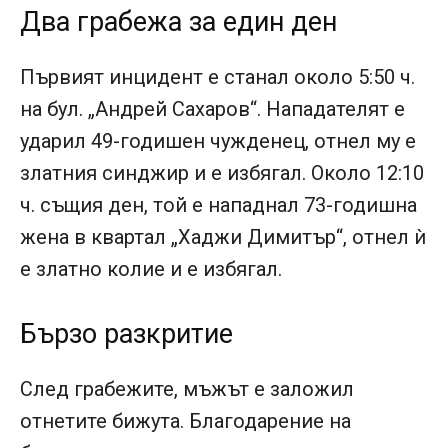
Два грабежа за един ден
Първият инцидент е станал около 5:50 ч.
на бул. „Андрей Сахаров“. Нападателят е
ударил 49-годишен чужденец, отнел му е
златния синджир и е избягал. Около 12:10
ч. същия ден, той е нападнал 73-годишна
жена в квартал „Хаджи Димитър“, отнел ѝ
е златно колие и е избягал.
Бързо разкритие
След грабежите, мъжът е заложил
отнетите бижута. Благодарение на