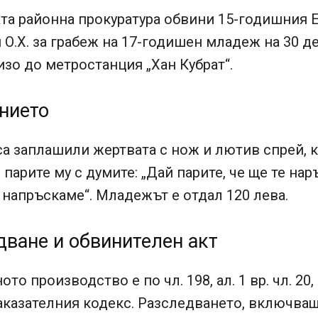
а районна прокуратура обвини 15-годишния Е.
О.Х. за грабеж на 17-годишен младеж на 30 
лизо до метростанция „Хан Кубрат“.
нието
а заплашили жертвата с нож и лютив спрей, ка
 парите му с думите: „Дай парите, че ще те на
 напръскаме“. Младежът е отдал 120 лева.
дване и обвинителен акт
о производство е по чл. 198, ал. 1 вр. чл. 20, а
Наказателния кодекс. Разследването, включва