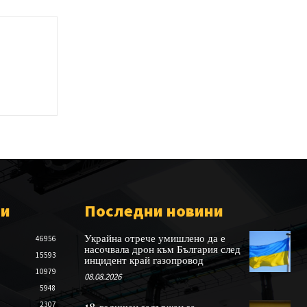
ии
Последни новини
Украйна отрече умишлено да е
46956
насочвала дрон към България след
15593
инцидент край газопровод
10979
08.08.2026
5948
2307