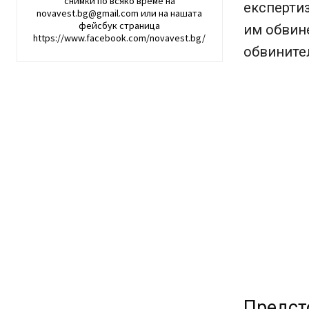
снимки по всяко време на
експертиз
novavest.bg@gmail.com или на нашата
фейсбук страница
им обвине
https://www.facebook.com/novavest.bg/
обвинител
Предст