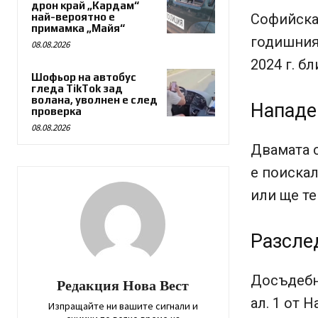
дрон край „Кардам“
най-вероятно е
Софийскат
примамка „Майя“
годишния 
08.08.2026
2024 г. б
Шофьор на автобус
гледа TikTok зад
волана, уволнен е след
Нападе
проверка
08.08.2026
Двамата с
е поискал
или ще те
Разсле
Досъдебнот
Редакция Нова Вест
ал. 1 от 
Изпращайте ни вашите сигнали и