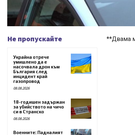
Не пропускайте
**Двама м
Украйна отрече
умишлено да е
насочвала дрон към
България след
инцидент край
газопровод
08.08.2026
18-годишен задържан
за убийството на чичо
си в Странско
08.08.2026
Военните: Падналият