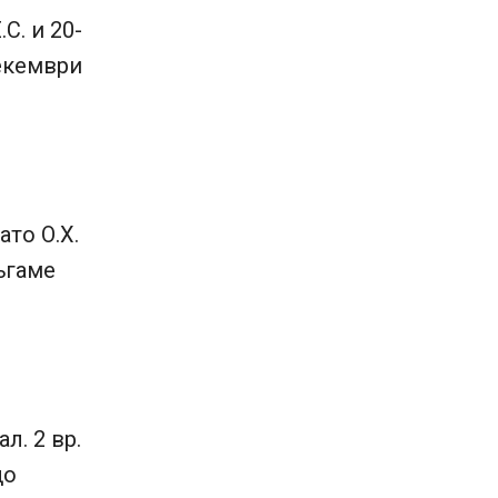
С. и 20-
декември
то О.Х.
ръгаме
л. 2 вр.
що