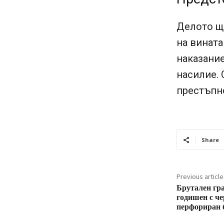
Делото ще
на винат
наказание
насилие.
престъпн
Share
Previous article
Брутален гр
годишен с че
перфориран 