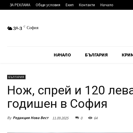
ЗА РЕКЛАМА
Общи условия
Екип
Контакти
Начало
31.3
C
София
НАЧАЛО
БЪЛГАРИЯ
КРИ
БЪЛГАРИЯ
Нож, спрей и 120 лев
годишен в София
By
Редакция Нова Вест
11.09.2025
0
64