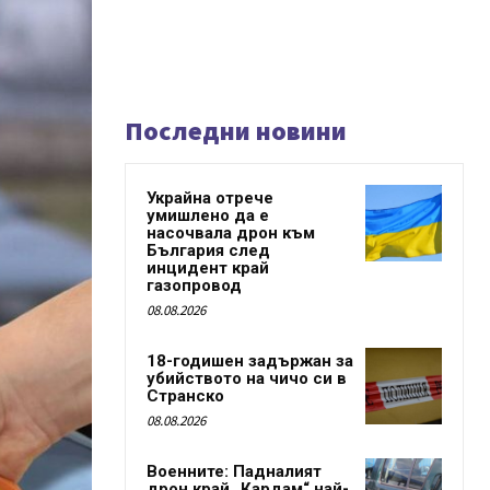
Последни новини
Украйна отрече
умишлено да е
насочвала дрон към
България след
инцидент край
газопровод
08.08.2026
18-годишен задържан за
убийството на чичо си в
Странско
08.08.2026
Военните: Падналият
дрон край „Кардам“ най-