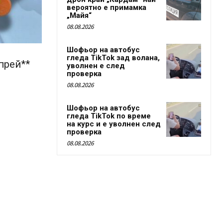
вероятно е примамка
„Майя“
08.08.2026
Шофьор на автобус
гледа TikTok зад волана,
прей**
уволнен е след
проверка
08.08.2026
Шофьор на автобус
гледа TikTok по време
на курс и е уволнен след
проверка
08.08.2026