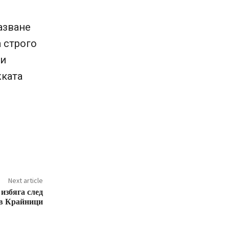
азване
 строго
 и
жката
Next article
избяга след
 в Крайници