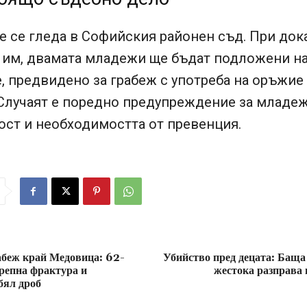
 се гледа в Софийския районен съд. При док
а им, двамата младежи ще бъдат подложени на
, предвидено за грабеж с употреба на оръжие
 Случаят е поредно предупреждение за младе
ост и необходимостта от превенция.
абеж край Медовица: 62-
Убийство пред децата: Баща 
репна фрактура и
жестока разправа
бял дроб