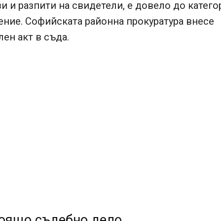
и и разпити на свидетели, е довело до катег
ние. Софийската районна прокуратура внесе
ен акт в съда.
оящо съдебно дело