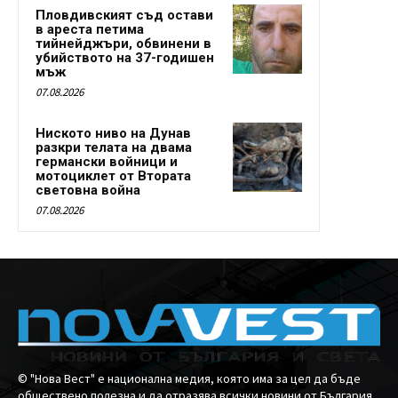
Пловдивският съд остави
в ареста петима
тийнейджъри, обвинени в
убийството на 37-годишен
мъж
07.08.2026
Ниското ниво на Дунав
разкри телата на двама
германски войници и
мотоциклет от Втората
световна война
07.08.2026
© "Нова Вест" е национална медия, която има за цел да бъде
обществено полезна и да отразява всички новини от България