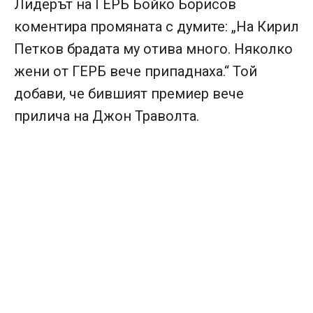
Лидерът на ГЕРБ Бойко Борисов
коментира промяната с думите: „На Кирил
Петков брадата му отива много. Няколко
жени от ГЕРБ вече припаднаха.“ Той
добави, че бившият премиер вече
прилича на Джон Траволта.