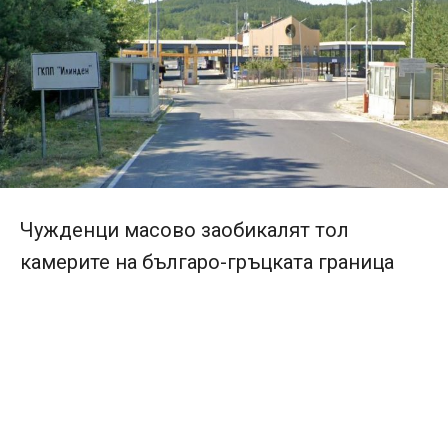
Чужденци масово заобикалят тол
камерите на българо-гръцката граница