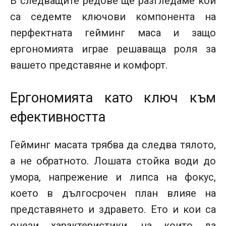
В следващите редове ще разгледаме кои
са седемте ключови компонента на
перфектната гейминг маса и защо
ергономията играе решаваща роля за
вашето представяне и комфорт.
Ергономията като ключ към
ефективността
Гейминг масата трябва да следва тялото,
а не обратното. Лошата стойка води до
умора, напрежение и липса на фокус,
което в дългосрочен план влияе на
представянето и здравето. Ето и кои са
онези характеристики, на които да