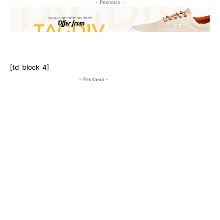
- Реклама -
[td_block_4]
- Реклама -