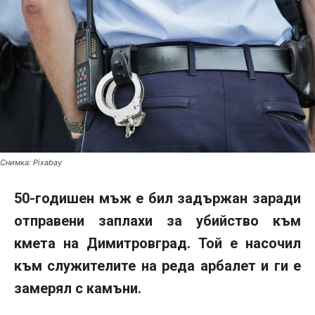
Снимка: Pixabay
50-годишен мъж е бил задържан заради
отправени заплахи за убийство към
кмета на Димитровград. Той е насочил
към служителите на реда арбалет и ги е
замерял с камъни.