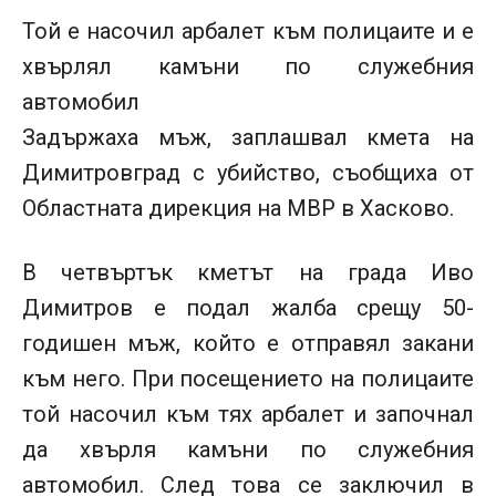
Той е насочил арбалет към полицаите и е
хвърлял камъни по служебния
автомобил
Задържаха мъж, заплашвал кмета на
Димитровград с убийство, съобщиха от
Областната дирекция на МВР в Хасково.
В четвъртък кметът на града Иво
Димитров е подал жалба срещу 50-
годишен мъж, който е отправял закани
към него. При посещението на полицаите
той насочил към тях арбалет и започнал
да хвърля камъни по служебния
автомобил. След това се заключил в