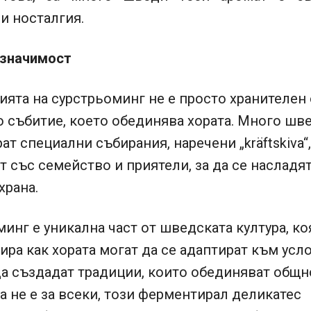
и носталгия.
 значимост
ята на сурстрьоминг не е просто хранителен 
о събитие, което обединява хората. Много шв
ат специални събирания, наречени „kräftskiva“
т със семейство и приятели, за да се насладят
храна.
инг е уникална част от шведската култура, ко
ра как хората могат да се адаптират към усл
а създадат традиции, които обединяват общн
а не е за всеки, този ферментирал деликатес