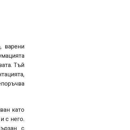
, варени
сумацията
вата. Тъй
тацията,
епоръчва
ван като
и с него.
ързан с