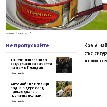
Колаж: "Нова Вест"
Не пропускайте
Кое е на
със сигу
10 непълнолетни са
деликате
задържани за смъртта
на мъж в Пловдив
06.08.2026
Автомобил с испанци
падна в дере след
преследване с
гранична полиция
06.08.2026