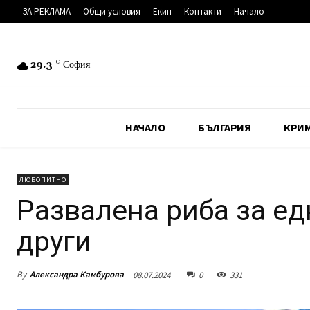
ЗА РЕКЛАМА
Общи условия
Екип
Контакти
Начало
29.3
C
София
НАЧАЛО
БЪЛГАРИЯ
КРИ
ЛЮБОПИТНО
Развалена риба за ед
други
By
Александра Камбурова
08.07.2024
0
331