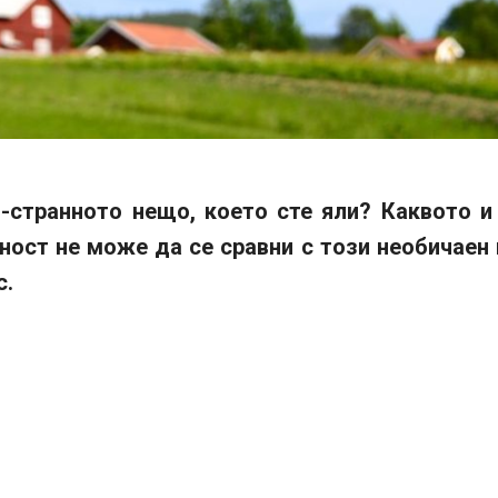
й-странното нещо, което сте яли? Каквото и 
рност не може да се сравни с този необичаен
с.