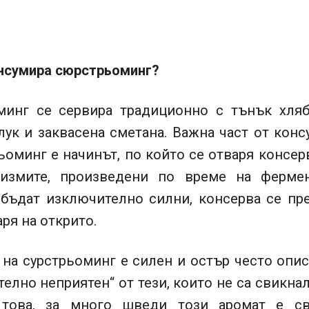
онсумира сюрстрьоминг?
минг се сервира традиционно с тънък хляб
лук и заквасена сметана. Важна част от кон
ьоминг е начинът, по който се отваря консер
измите, произведени по време на фермен
 бъдат изключително силни, консерва се пр
аря на открито.
 на сурстрьоминг е силен и остър често опис
елно неприятен“ от тези, които не са свикнал
 това, за много шведи този аромат е св