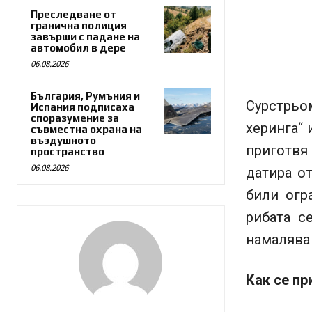
Преследване от
гранична полиция
завърши с падане на
автомобил в дере
06.08.2026
България, Румъния и
Сурстрьо
Испания подписаха
споразумение за
херинга“
съвместна охрана на
въздушното
приготвя 
пространство
06.08.2026
датира от
били огр
рибата с
намалява
Как се п