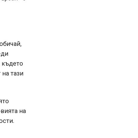
обичай,
еди
, където
 на тази
ято
овията на
ости.