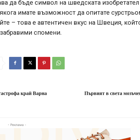
ва да бъде символ на шведската изобретател
някога имате възможност да опитате сурстрьо
йте – това е автентичен вкус на Швеция, койт
езабравими спомени.
тастрофа край Варна
Първият в света мозъчен
- Реклама -