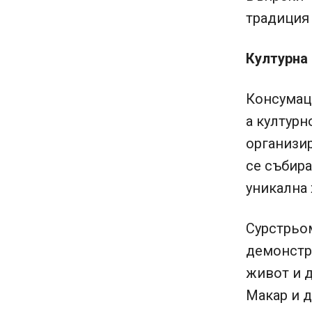
традиция 
Културна
Консумаци
а културн
организир
се събира
уникална 
Сурстрьом
демонстри
живот и д
Макар и д