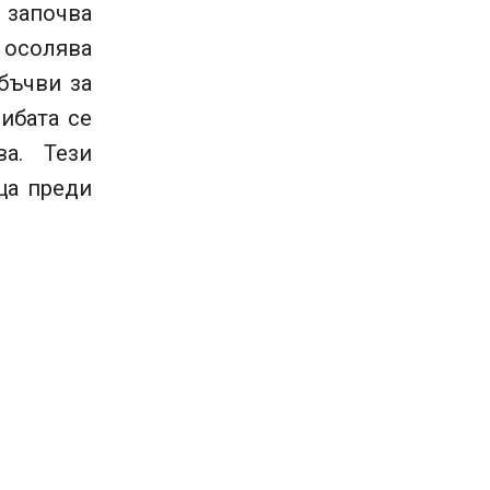
 започва
 осолява
бъчви за
ибата се
а. Тези
ца преди