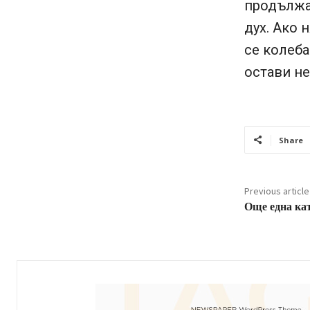
продължа
дух. Ако 
се колеба
остави н
Share
Previous article
Още една ка