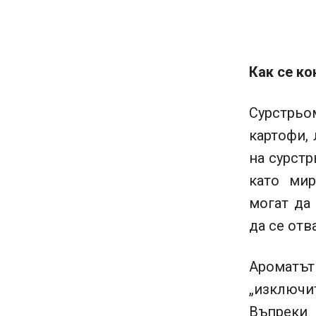
Как се к
Сурстрьо
картофи, 
на сурстр
като мир
могат да
да се отв
Ароматът
„изключит
Въпреки