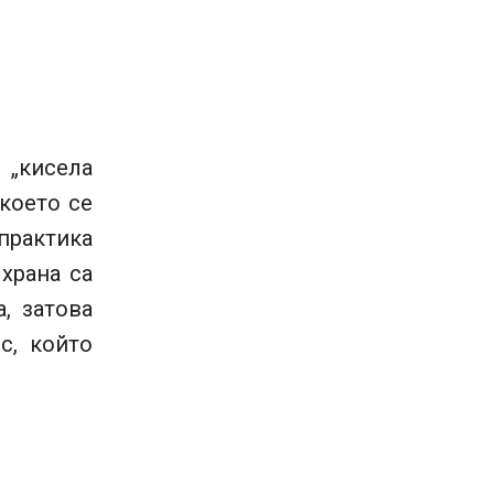
 „кисела
което се
 практика
 храна са
, затова
с, който