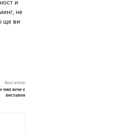
ност и
минг, не
о ще ви
Next article
 чип вече е
поставен