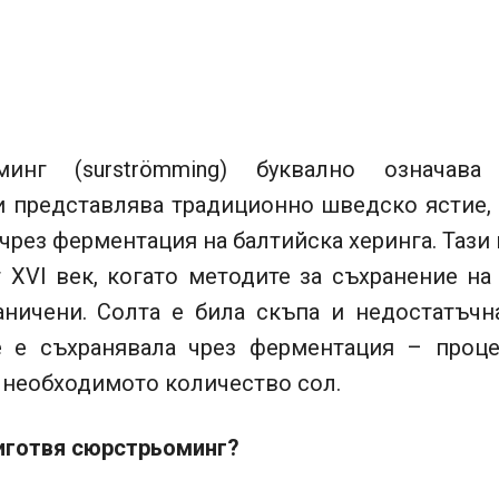
минг (surströmming) буквално означава
 и представлява традиционно шведско ястие, 
чрез ферментация на балтийска херинга. Тази
 XVI век, когато методите за съхранение на
аничени. Солта е била скъпа и недостатъчна
е е съхранявала чрез ферментация – проце
 необходимото количество сол.
риготвя сюрстрьоминг?