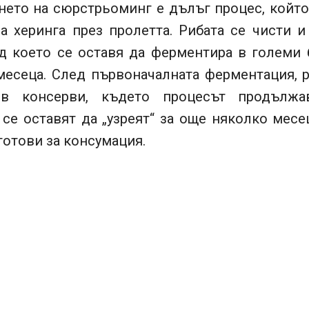
нето на сюрстрьоминг е дълъг процес, който
на херинга през пролетта. Рибата се чисти и
ед което се оставя да ферментира в големи 
месеца. След първоначалната ферментация, р
 в консерви, където процесът продължав
 се оставят да „узреят“ за още няколко месе
готови за консумация.