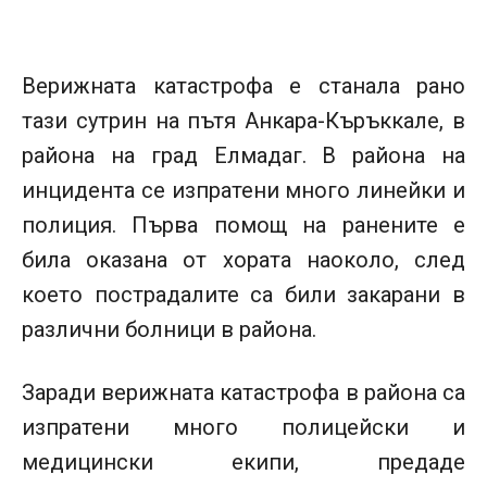
Верижната катастрофа е станала рано
тази сутрин на пътя Анкара-Къръккале, в
района на град Елмадаг. В района на
инцидента се изпратени много линейки и
полиция. Първа помощ на ранените е
била оказана от хората наоколо, след
което пострадалите са били закарани в
различни болници в района.
Заради верижната катастрофа в района са
изпратени много полицейски и
медицински екипи, предаде