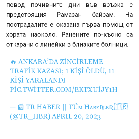
повод почивните дни във връзка с
предстоящия Рамазан байрам. На
пострадалите е оказана първа помощ от
хората наоколо. Ранените по-късно са
откарани с линейки в близките болници.
🔥 ANKARA’DA ZINCIRLEME
TRAFIK KAZASI; 1 KIŞI ÖLDÜ, 11
KIŞI YARALANDI
PIC.TWITTER.COM/EKTXUIJY1H
— 📰 TR HABER || TÜᴍ HᴀʙᴇƦʟᴇƦ 🇹🇷
(@TR_HBR)
APRIL 20, 2023