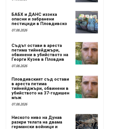
БАБХ и ДАНС иззеха
опасни и забранени
пестициди в Пловдивско
07.08.2026
Съдът остави в ареста
петима тийнейджъри,
обвинени в убийството на
Георги Кузев в Пловдив
07.08.2026
Пловдивският съд остави
в ареста петима
тийнейджъри, обвинени в
убийството на 37-годишен
мъж
07.08.2026
Ниското ниво на Дунав
разкри телата на двама
германски войници и