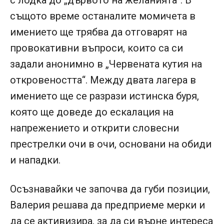
същото време останалите момичета в
имението ще трябва да отговарят на
провокативни въпроси, които са си
задали анонимно в „Червената кутия на
откровеността“. Между двата лагера в
имението ще се разрази истинска буря,
която ще доведе до ескалация на
напрежението и открити словесни
престрелки очи в очи, основани на обиди
и нападки.
Осъзнавайки че започва да губи позиции,
Валерия решава да предприеме мерки и
да се активизира, за да си върне интереса