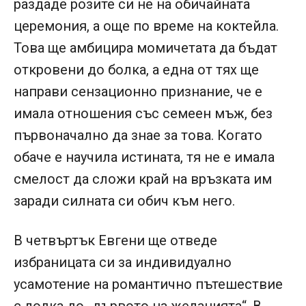
раздаде розите си не на обичайната
церемония, а още по време на коктейла.
Това ще амбицира момичетата да бъдат
откровени до болка, а една от тях ще
направи сензационно признание, че е
имала отношения със семеен мъж, без
първоначално да знае за това. Когато
обаче е научила истината, тя не е имала
смелост да сложи край на връзката им
заради силната си обич към него.
В четвъртък Евгени ще отведе
избраницата си за индивидуално
усамотение на романтично пътешествие
с лодка до „дървото на желанията“. В