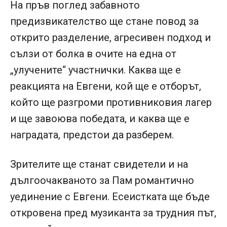
На пръв поглед забавното
предизвикателство ще стане повод за
открито разделение, агресивен подход и
сълзи от болка в очите на една от
„улучените“ участнички. Каква ще е
реакцията на Евгени, кой ще е отборът,
който ще разгроми противниковия лагер
и ще завоюва победата, и каква ще е
наградата, предстои да разберем.
Зрителите ще станат свидетели и на
дългоочакваното за Пам романтично
уединение с Евгени. Есеистката ще бъде
откровена пред музиканта за трудния път,