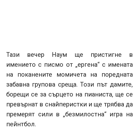
Тази вечер Наум ще пристигне в
имението с писмо от „ергена“ с имената
на поканените момичета на поредната
забавна групова среща. Този път дамите,
борещи се за сърцето на пианиста, ще се
превърнат в снайперистки и ще трябва да
премерят сили в „безмилостна“ игра на
пейнтбол.