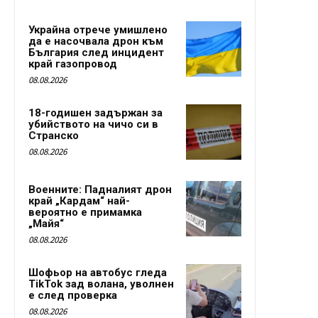
Украйна отрече умишлено
да е насочвала дрон към
България след инцидент
край газопровод
08.08.2026
18-годишен задържан за
убийството на чичо си в
Странско
08.08.2026
Военните: Падналият дрон
край „Кардам“ най-
вероятно е примамка
„Майя“
08.08.2026
Шофьор на автобус гледа
TikTok зад волана, уволнен
е след проверка
08.08.2026