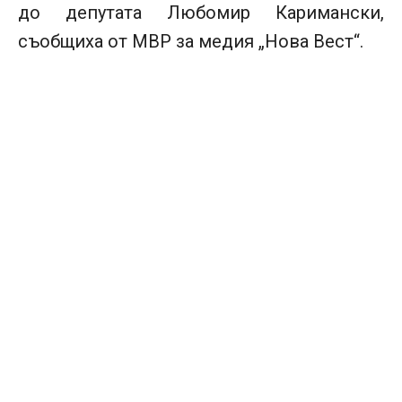
до депутата Любомир Каримански,
съобщиха от МВР за медия „Нова Вeст“.