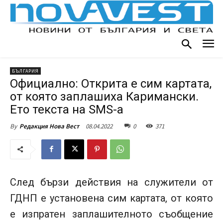
БЪЛГАРИЯ
Официално: Открита е сим картата,
от която заплашиха Каримански.
Ето текста на SMS-a
08.04.2022
0
371
By
Редакция Нова Вест
След бързи действия на служители от
ГДНП е установена сим картата, от която
е изпратен заплашителното съобщение