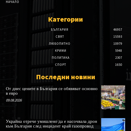
НАЧАЛО
Категории
БЪЛГАРИЯ
46957
СВЯТ
15593
ЛЮБОПИТНО
10979
КРИМИ
5948
ПОЛИТИКА
2307
СПОРТ
1650
Последни новини
От днес цените в България се обявяват основно
в евро
09.08.2026
Украйна отрече умишлено да е насочвала дрон
към България след инцидент край газопровод