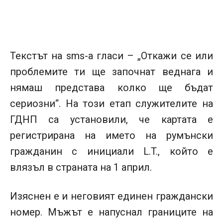
Текстът на sms-а гласи – „Откажи се или
проблемите ти ще започнат веднага и
нямаш представа колко ще бъдат
сериозни“. На този етап служителите на
ГДНП са установили, че картата е
регистрирана на името на румънски
гражданин с инициали L.T., който е
влязъл в страната на 1 април.
Изяснен е и неговият единен граждански
номер. Мъжът е напуснал границите на