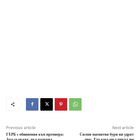
Previous article
Next article
ГЕРБ с обвинения към премиера:
Силни магнитни бури ни удрят
Ако се окаже, че е разкрил
днес. Ето кога ще е пикът им