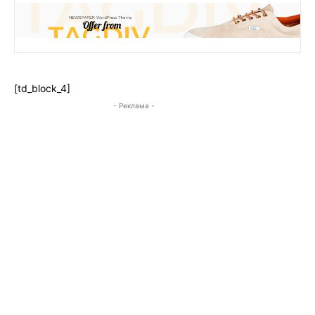
[td_block_4]
- Реклама -