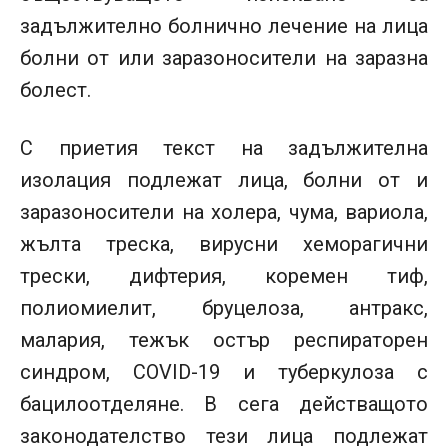
задължително болнично лечение на лица
болни от или заразоносители на заразна
болест.
С приетия текст на задължителна
изолация подлежат лица, болни от и
заразоносители на холера, чума, вариола,
жълта треска, вирусни хеморагични
трески, дифтерия, коремен тиф,
полиомиелит, бруцелоза, антракс,
малария, тежък остър респираторен
синдром, COVID-19 и туберкулоза с
бацилоотделяне. В сега действащото
законодателство тези лица подлежат