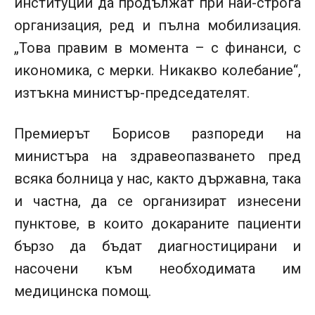
институции да продължат при най-строга
организация, ред и пълна мобилизация.
„Това правим в момента – с финанси, с
икономика, с мерки. Никакво колебание“,
изтъкна министър-председателят.
Премиерът Борисов разпореди на
министъра на здравеопазването пред
всяка болница у нас, както държавна, така
и частна, да се организират изнесени
пунктове, в които докараните пациенти
бързо да бъдат диагностицирани и
насочени към необходимата им
медицинска помощ.