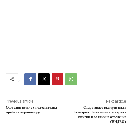
Previous article
Next article
Още един кмет е с положителна
Старо видео възмути цяла
проба за коронавирус
България: Голи момчета въртят
кючеци в болнично отделение
(ВИДЕО)