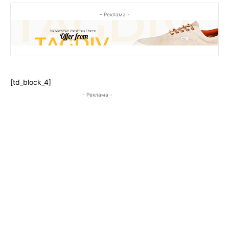
- Реклама -
[td_block_4]
- Реклама -