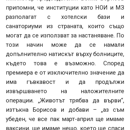
припомни, че институции като НОИ и МЗ
разполагат с хотелски бази и
санаториуми из страната, които също
могат да се използват за настаняване. По
този начин може да се намали
допълнително натискът върху болниците,
където това е възможно. Според
премиера е от изключително значение да
има гъвкавост и да продължи
извършването на наложителните
операции. „Животът трябва да върви“,
изтъкна Борисов и добави – „аз съм
убеден, че все пак март-април ще имаме
ваксини, ще имаме нещо, което ще спаси