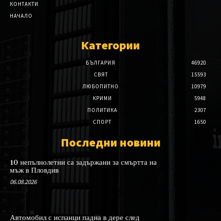
КОНТАКТИ
НАЧАЛО
Категории
БЪЛГАРИЯ
46920
СВЯТ
15593
ЛЮБОПИТНО
10979
КРИМИ
5948
ПОЛИТИКА
2307
СПОРТ
1650
Последни новини
10 непълнолетни са задържани за смъртта на
мъж в Пловдив
06.08.2026
Автомобил с испанци падна в дере след