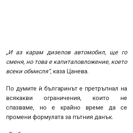
„И аз карам дизелов автомобил, ще го
сменя, но това е капиталовложение, което
всеки обмисля“,
каза Цанева.
По думите ѝ българинът е претръпнал на
всякакви ограничения, които не
спазваме, но е крайно време да се
промени формулата за пътния данък.