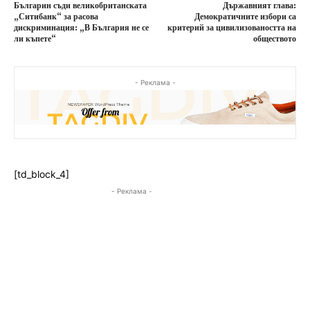
Българин съди великобританската
Държавният глава:
„Ситибанк“ за расова
Демократичните избори са
дискриминация: „В България не се
критерий за цивилизоваността на
ли къпете“
обществото
- Реклама -
[td_block_4]
- Реклама -