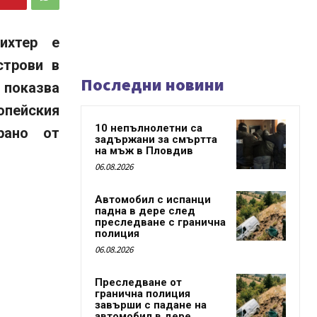
ихтер е
строви в
Последни новини
 показва
опейския
10 непълнолетни са
рано от
задържани за смъртта
на мъж в Пловдив
06.08.2026
Автомобил с испанци
падна в дере след
преследване с гранична
полиция
06.08.2026
Преследване от
гранична полиция
завърши с падане на
автомобил в дере