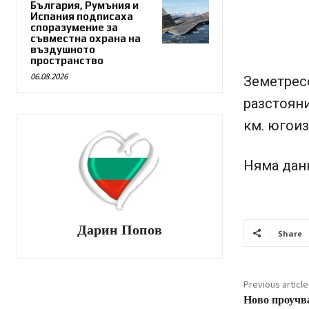
България, Румъния и
Испания подписаха
споразумение за
съвместна охрана на
въздушното
пространство
06.08.2026
Земетре
разстоян
км. югоиз
Няма данн
Дарин Попов
Share
Previous article
Ново проучв