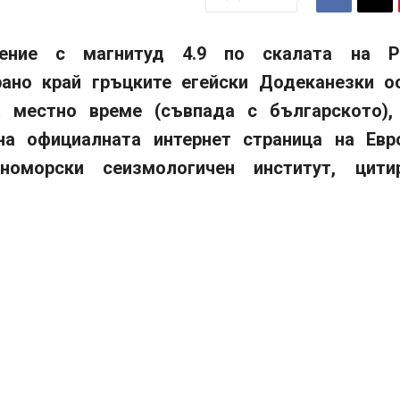
сение с магнитуд 4.9 по скалата на Р
рано край гръцките егейски Додеканезки о
а местно време (съвпада с българското),
на официалната интернет страница на Евр
мноморски сеизмологичен институт, цити