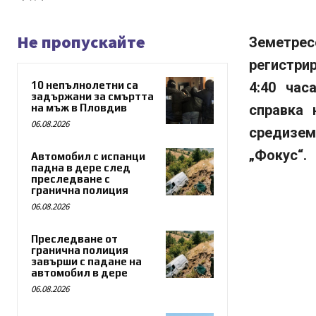
Не пропускайте
Земетре
регистри
10 непълнолетни са
4:40 час
задържани за смъртта
на мъж в Пловдив
справка 
06.08.2026
средизе
„Фокус“.
Автомобил с испанци
падна в дере след
преследване с
гранична полиция
06.08.2026
Преследване от
гранична полиция
завърши с падане на
автомобил в дере
06.08.2026