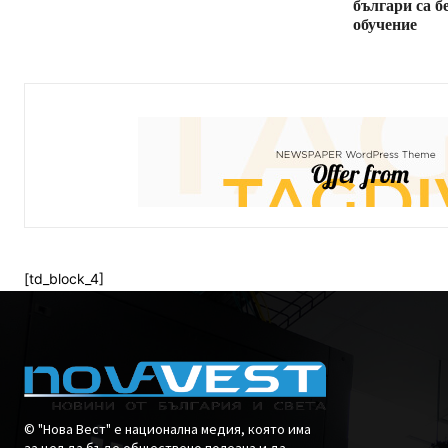
българи са б
обучение
[td_block_4]
© "Нова Вест" е национална медия, която има
за цел да бъде обществено полезна и да