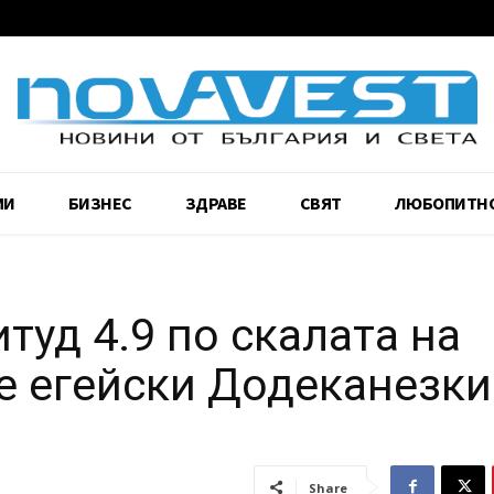
МИ
БИЗНЕС
ЗДРАВЕ
СВЯТ
ЛЮБОПИТН
туд 4.9 по скалата на
те егейски Додеканезки
Share