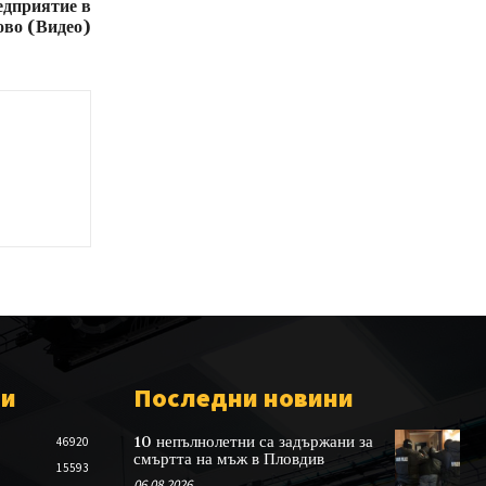
едприятие в
во (Видео)
ии
Последни новини
10 непълнолетни са задържани за
46920
смъртта на мъж в Пловдив
15593
06.08.2026