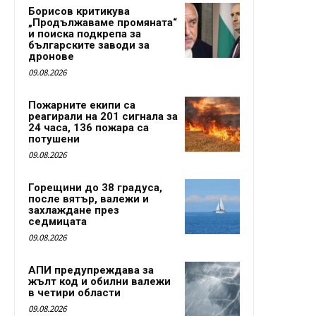
Борисов критикува
„Продължаваме промяната“
и поиска подкрепа за
българските заводи за
дронове
09.08.2026
Пожарните екипи са
реагирали на 201 сигнала за
24 часа, 136 пожара са
потушени
09.08.2026
Горещини до 38 градуса,
после вятър, валежи и
захлаждане през
седмицата
09.08.2026
АПИ предупреждава за
жълт код и обилни валежи
в четири области
09.08.2026