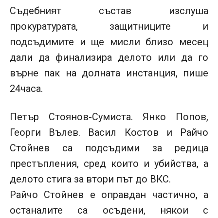
Съдебният състав изслуша
прокуратурата, защитниците и
подсъдимите и ще мисли близо месец
дали да финализира делото или да го
върне пак на долната инстанция, пише
24часа.
Петър Стоянов-Сумиста. Янко Попов,
Георги Вълев. Васил Костов и Райчо
Стойнев са подсъдими за редица
престъпления, сред които и убийства, а
делото стига за втори път до ВКС.
Райчо Стойнев е оправдан частично, а
останалите са осъдени, някои с