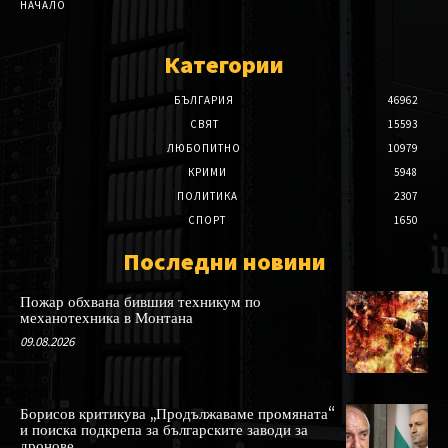
НАЧАЛО
Категории
БЪЛГАРИЯ
46962
СВЯТ
15593
ЛЮБОПИТНО
10979
КРИМИ
5948
ПОЛИТИКА
2307
СПОРТ
1650
Последни новини
Пожар обхвана бившия техникум по
механотехника в Монтана
09.08.2026
Борисов критикува „Продължаваме промяната“
и поиска подкрепа за българските заводи за
дронове